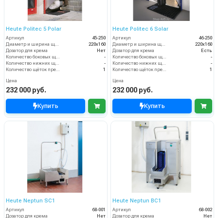
Heute Politec 5 Polar
Heute Politec 6 Solar
Артикул
45-250
Артикул
46-250
Диаметр и ширина щёток (мм)
220х160
Диаметр и ширина щёток (мм)
220х160
Дозатор для крема
Нет
Дозатор для крема
Есть
Количество боковых щёток (шт)
-
Количество боковых щёток (шт)
-
Количество нижних щёточных валиков (шт)
-
Количество нижних щёточных валиков (шт)
-
Количество щёток предварительной очистки (шт)
1
Количество щёток предварительной очистки (шт)
1
Цена
Цена
232 000 руб.
232 000 руб.
Купить
Купить
Heute Neptun SC1
Heute Neptun BC1
Артикул
68-001
Артикул
68-002
Дозатор для крема
Нет
Дозатор для крема
Нет