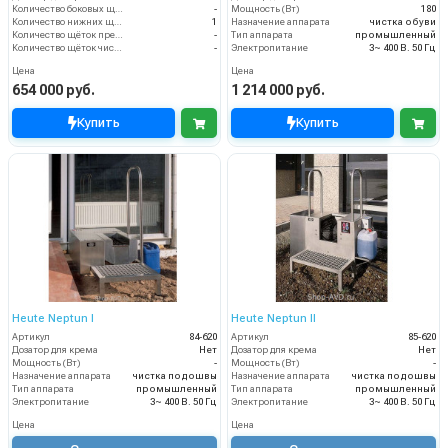
Количество боковых щёток (шт)
-
Мощность (Вт)
180
Количество нижних щёточных валиков (шт)
1
Назначение аппарата
чистка обуви
Количество щёток предварительной очистки (шт)
-
Тип аппарата
промышленный
Количество щёток чистки верха обуви (шт)
-
Электропитание
3~ 400 В. 50 Гц
Цена
Цена
654 000 руб.
1 214 000 руб.
Купить
Купить
Heute Neptun I
Heute Neptun II
Артикул
84-620
Артикул
85-620
Дозатор для крема
Нет
Дозатор для крема
Нет
Мощность (Вт)
-
Мощность (Вт)
-
Назначение аппарата
чистка подошвы
Назначение аппарата
чистка подошвы
Тип аппарата
промышленный
Тип аппарата
промышленный
Электропитание
3~ 400 В. 50 Гц
Электропитание
3~ 400 В. 50 Гц
Цена
Цена