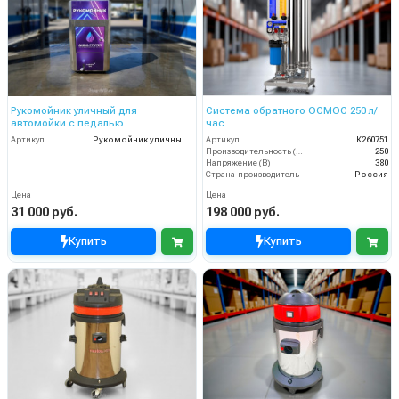
Рукомойник уличный для
Система обратного ОСМОС 250 л/
автомойки с педалью
час
Артикул
Рукомойник уличный для автомойки с педалью
Артикул
К260751
Производительность (л/ч)
250
Напряжение (В)
380
Страна-производитель
Россия
Цена
Цена
31 000 руб.
198 000 руб.
Купить
Купить