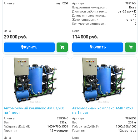
Артикул
my.4260
Артикул
7891164
Встроенный компрессор
Есть
Диапазон рабочих температур (°C)
от -25 до +40
Длина спирального шланга (м)
10
Жетоноприёмник
опция
Количество цилиндров компрессора (шт)
2
Цена
Цена
29 000 руб.
114 000 руб.
Купить
Купить
Автомоечный комплекс АМК 1/200
Автомоечный комплекс АМК 1/250
на 1 пост
на 1 пост
Артикул
7896846
Артикул
7896853
Вес
230 кг
Вес
250 кг
Габариты (ДхШхВ)
1600х700х1500
Габариты (ДхШхВ)
1600х700х1500
Гарантия
12 месяцев
Гарантия
12 месяцев
Цена
Цена