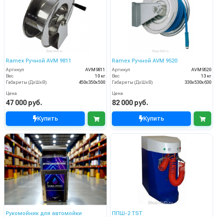
Ramex Ручной AVM 9811
Ramex Ручной AVM 9520
Артикул
AVM9811
Артикул
AVM9520
Вес
10 кг
Вес
13 кг
Габариты (ДхШхВ)
450x350x500
Габариты (ДхШхВ)
330x530x630
Цена
Цена
47 000 руб.
82 000 руб.
Купить
Купить
Рукомойник для автомойки
ППШ-2 TST