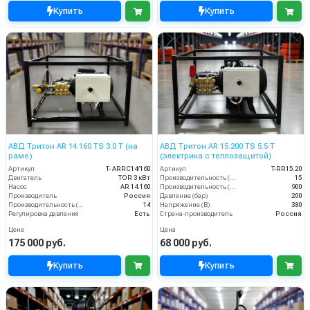
Купить
Купить
АВД Тритон AR 14.160 TS 3.0 Т (на
АВД Тритон AR 15.200 TS 5.5 Т
раме)
(электрика с теплозащитой)
Артикул
T- ARRC14/160
Артикул
T-RR15.20
Двигатель
TOR 3 кВт
Производительность (л/мин)
15
Насос
AR 14.160
Производительность (л/ч)
900
Производитель
Россия
Давление (бар)
200
Производительность (л/мин)
14
Напряжение (В)
380
Регулировка давления
Есть
Страна-производитель
Россия
Цена
Цена
175 000 руб.
68 000 руб.
Купить
Купить