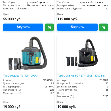
Тип уборки
сухая и сбор жидкостей
Тип уборки
сухая и сбор жидкостей
Материал бака
Нержавеющая сталь
Материал бака
Нержавеющая сталь
Номинальный диаметр принадлежностей (мм)
40
Номинальный диаметр принадлежностей (мм)
40
Цена
Цена
55 000 руб.
112 000 руб.
Купить
Купить
Турбосушка Tor LT-1090C-1
Турбосушка TOR LT-1090B (3200 Вт)
Артикул
LT-1090C-1
Артикул
LT-1090B
Длина шланга (м)
2.5
Воздушный поток (л/сек)
85
Температура (°C)
25 - 65℃
Длина кабеля (м)
2
Напряжение (В)
220
Температура (°C)
65
Мощность (кВт)
3.2
Вес, кг
8
Мощность (Вт)
3200
Цена
Цена
19 000 руб.
19 000 руб.