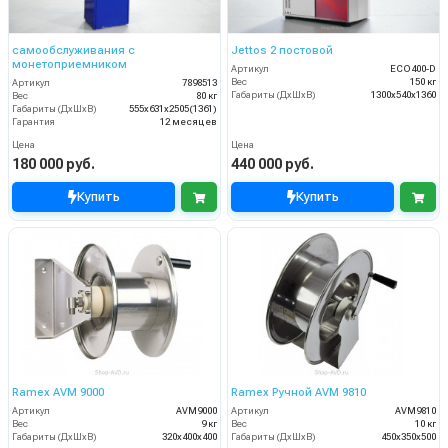
самообслуживания с
Jettos 2 постовой
монетоприемником
Артикул
ECO400-D
Вес
150 кг
Артикул
7898513
Габариты (ДхШхВ)
1300х540х1360
Вес
80 кг
Габариты (ДхШхВ)
555x631x2505(1361)
Гарантия
12 месяцев
Цена
Цена
180 000 руб.
440 000 руб.
Купить
Купить
Ramex AVM 9000
Ramex Ручной AVM 9810
Артикул
AVM9000
Артикул
AVM9810
Вес
9 кг
Вес
10 кг
Габариты (ДхШхВ)
320x400x400
Габариты (ДхШхВ)
450x350x500