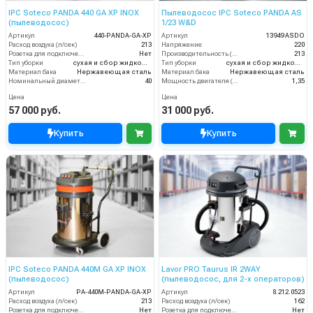
IPC Soteco PANDA 440 GA XP INOX
Пылеводосос IPC Soteco PANDA AS
(пылеводосос)
1/23 W&D
Артикул
440-PANDA-GA-XP
Артикул
13949 ASDO
Расход воздуха (л/сек)
213
Напряжение
220
Розетка для подключения инструмента
Нет
Производительность (м3/час)
213
Тип уборки
сухая и сбор жидкостей
Тип уборки
сухая и сбор жидкостей
Материал бака
Нержавеющая сталь
Материал бака
Нержавеющая сталь
Номинальный диаметр принадлежностей (мм)
40
Мощность двигателя (кВт)
1,35
Цена
Цена
57 000 руб.
31 000 руб.
Купить
Купить
IPC Soteco PANDA 440M GA XP INOX
Lavor PRO Taurus IR 2WAY
(пылеводосос)
(пылеводосос, для 2-х операторов)
Артикул
PA-440M-PANDA-GA-XP
Артикул
8.212.0523
Расход воздуха (л/сек)
213
Расход воздуха (л/сек)
162
Розетка для подключения инструмента
Нет
Розетка для подключения инструмента
Нет