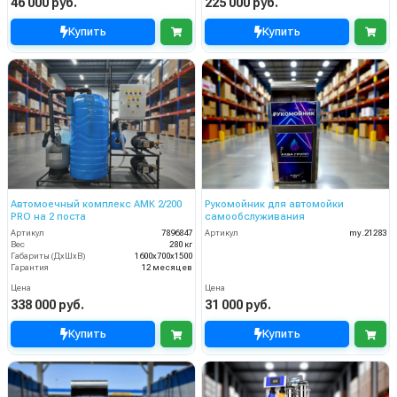
46 000 руб.
225 000 руб.
Купить
Купить
Автомоечный комплекс АМК 2/200
Рукомойник для автомойки
PRO на 2 поста
самообслуживания
Артикул
7896847
Артикул
my.21283
Вес
280 кг
Габариты (ДхШхВ)
1600х700х1500
Гарантия
12 месяцев
Цена
Цена
338 000 руб.
31 000 руб.
Купить
Купить