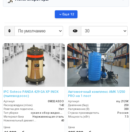
Еще 12
IPC Soteco PANDA 429 GA XP INOX
Автомоечный комплекс АМК 1/250
(пылеводосос)
PRO на 1 пост
Артикул
09832 ASDO
Артикул
my.21296
Расход воздуха (л/сек)
142
Давление (бар)
250
Розетка для подключения инструмента
Нет
Напряжение (В)
380
Тип уборки
сухая и сбор жидкостей
Страна-производитель
Россия
Материал бака
Нержавеющая сталь
Мощность (кВт)
7.5
Номинальный диаметр принадлежностей (мм)
40
Цена
Цена