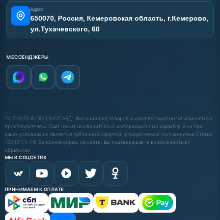
Адрес
650070, Россия, Кемеровская область, г.Кемерово,
ул.Тухачевского, 60
МЕССЕНДЖЕРЫ
2017-2025 © ООО "ШОП АВД". Внешний вид товаров и комплектация могут изменяться
производителем. Сайт носит исключительно информационный характер и ни при
каких условиях не является публичной офертой, определяемой положениями Статьи
437 (2) ГК РФ. Заполняя формы на сайте, Вы подтверждаете возможность их
обработки.
МЫ В СОЦСЕТЯХ
ПРИНИМАЕМ К ОПЛАТЕ