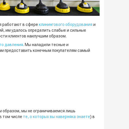
мя работают в сфере
клинингового оборудования
и
ий, им удалось определить слабые и сильные
ости клиентов наилучшим образом.
го давления
. Мы наладили тесные и
нам предоставить конечным покупателям самый
им образом, мы не ограничиваемся лишь
(в том числе
те, о которых вы наверняка знаете
) в