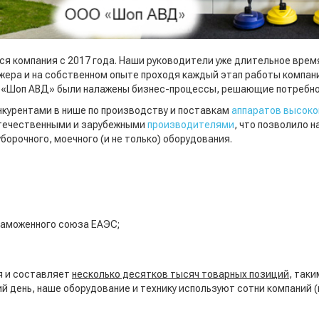
я компания с 2017 года. Наши руководители уже длительное вре
джера и на собственном опыте проходя каждый этап работы компан
нии «Шоп АВД» были налажены бизнес-процессы, решающие потребн
онкурентами в нише по производству и поставкам
аппаратов высоко
течественными и зарубежными
производителями
, что позволило 
орочного, моечного (и не только) оборудования.
Таможенного союза ЕАЭС;
я и составляет
несколько десятков тысяч товарных позиций
, так
й день, наше оборудование и технику используют сотни компаний 