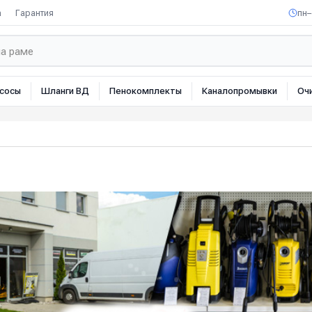
а
Гарантия
пн–
сосы
Шланги ВД
Пенокомплекты
Каналопромывки
Оч