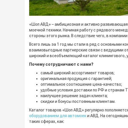
«Шоп АВД» – амбициозная и активно развивающаяс
моечной техники. Начиная работу с рядового мене
стороны этого рынка. В следствие чего, в компа
Всего лишь за 1 год мы стали в ряд с основными к
взаимовыгодные партнерские связи с ведущими о
широкий и всеобъемлющий каталог клинингового, уб
Почему сотрудничают с нами?
самый широкий ассортимент товаров;
оригинальная продукция с гарантией;
оптимальное соотношение цена-качество;
удобные условия доставки по РФ и странам 
наилучшее решение задач клиента;
скидки и бонусы постоянным клиентам.
Каталог товаров «Шоп АВД» регулярно пополняетс
оборудованием для автомоек
и АВД. На сегодняшни
таких сферах, как: