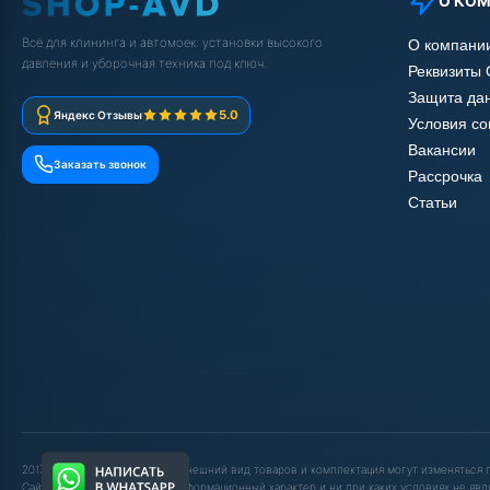
О КО
Всё для клининга и автомоек: установки высокого
О компани
давления и уборочная техника под ключ.
Реквизиты
Защита да
5.0
Яндекс Отзывы
Условия с
Вакансии
Заказать звонок
Рассрочка
Статьи
2017-2025 © ООО "ШОП АВД". Внешний вид товаров и комплектация могут изменяться
Сайт носит исключительно информационный характер и ни при каких условиях не явл