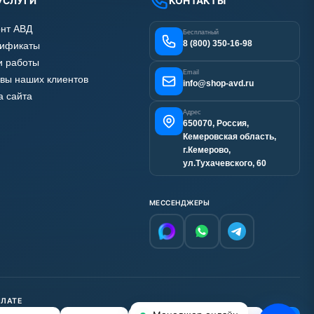
УСЛУГИ
КОНТАКТЫ
нт АВД
Бесплатный
8 (800) 350-16-98
тификаты
 работы
Email
вы наших клиентов
info@shop-avd.ru
а сайта
Адрес
650070, Россия,
Кемеровская область,
г.Кемерово,
ул.Тухачевского, 60
МЕССЕНДЖЕРЫ
ПЛАТЕ