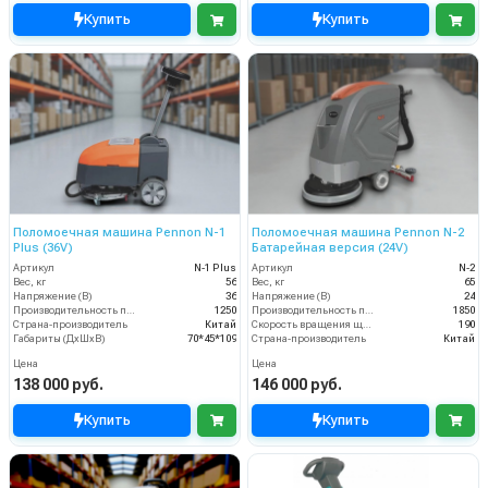
Купить
Купить
Поломоечная машина Pennon N-1
Поломоечная машина Pennon N-2
Plus (36V)
Батарейная версия (24V)
Артикул
N-1 Plus
Артикул
N-2
Вес, кг
56
Вес, кг
65
Напряжение (В)
36
Напряжение (В)
24
Производительность по площади (м2/ч)
1250
Производительность по площади (м2/ч)
1850
Страна-производитель
Китай
Скорость вращения щётки (об/мин)
190
Габариты (ДхШхВ)
70*45*109
Страна-производитель
Китай
Цена
Цена
138 000 руб.
146 000 руб.
Купить
Купить