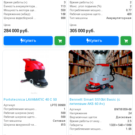
Время работы (ч)
3
Время работы (ч)
2
Ёмкость аккумулятора (Ач)
113
Макс. угол подъема (%)
2
Мощность мотора щеток
550
Потребляемая мощность (кВт)
0.77
Разряжение (мБар)
160
Рабочая ширина щеток (мм)
420
Ширина водосборной рейки
800
Тип машины
Аккумуляторная
Цена
Цена
284 000 руб.
305 000 руб.
Купить
Купить
Portotecnica LAVAMATIC 40 C 50
Bennett Smart S510bt Basic (с
литиевым АКБ 60 Ач)
Артикул
LPTE 00600
Потребляемая мощность (кВт)
1
Артикул
BNT61050-60
Рабочая ширина (мм)
500
Напряжение
24
Рабочая ширина щеток (мм)
500
Вид моечных щеток
Дисковые
Тип машины
Сетевая
Время работы от аккумуляторов (ч)
2.5
Ширина вакуумной чистки (мм)
815
Габариты
1320 × 540 × 1060
Потребляемая мощность (кВт)
1.05