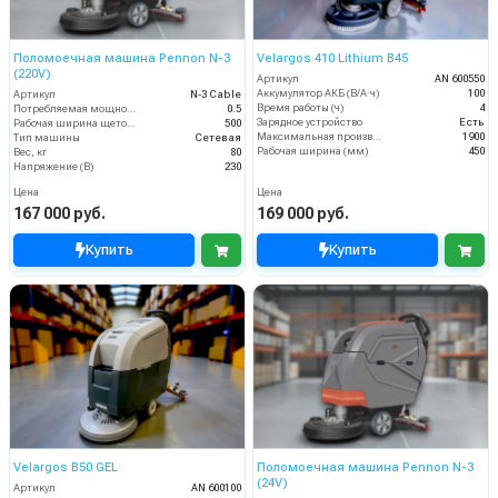
Поломоечная машина Pennon N-3
Velargos 410 Lithium B45
(220V)
Артикул
AN 600550
Аккумулятор АКБ (В/А·ч)
100
Артикул
N-3 Cable
Время работы (ч)
4
Потребляемая мощность (кВт)
0.5
Зарядное устройство
Есть
Рабочая ширина щеток (мм)
500
Максимальная производительность (кв.м/час)
1900
Тип машины
Сетевая
Рабочая ширина (мм)
450
Вес, кг
80
Напряжение (В)
230
Цена
Цена
167 000 руб.
169 000 руб.
Купить
Купить
Velargos B50 GEL
Поломоечная машина Pennon N-3
(24V)
Артикул
AN 600100