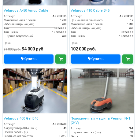
Velargos A-50 Amop Cable
Velargos 410 Cable B45
Артикул
AN 600305
Артикул
AN 600505
Максимальная производительность (кв.м/час)
1200
Длина электрического кабеля (м)
12
Рабочая ширина (мм)
430
Максимальная производительность (кв.м/час)
1900
Тип
Сетевая
Рабочая ширина (мм)
450
Тип щетки
дисковая
Тип
Сетевая
Ширина водосборной рейки
450
Тип щетки
дисковая
Цена
Цена
94 000 руб.
102 000 руб.
99 000 руб.
Купить
Купить
Velargos 400 Gel B40
Поломоечная машина Pennon N-1
(24V)
Артикул
AN 600400
Аккумулятор АКБ (В/А·ч)
45
Артикул
N-1
Время работы (ч)
3
Ширина очистки (см)
28
Зарядное устройство
Есть
Вес, кг
29