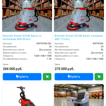
Bennett Smart S510b Basic (с
Bennett Smart S510b Basic (гелевые
литиевым АКБ 60 Ач)
АКБ 113 Ач)
Артикул
BNT61050-50li
Артикул
BNT61050
Напряжение
24
Напряжение
24
Вид моечных щеток
Дисковые
Вес без аккумуляторов (кг)
85
Время работы от аккумуляторов (ч)
2.5
Вид моечных щеток
Дисковые
Габариты
1320 × 540 × 1060
Время работы от аккумуляторов (ч)
3
Потребляемая мощность (кВт)
1.05
Габариты
1320 × 540 × 1060
Цена
Цена
266 000 руб.
275 000 руб.
Купить
Купить