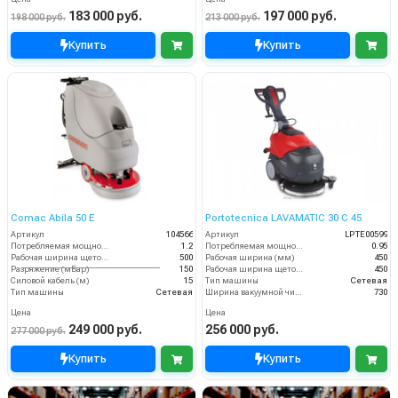
183 000 руб.
197 000 руб.
198 000 руб.
213 000 руб.
Купить
Купить
Comac Abila 50 E
Portotecnica LAVAMATIC 30 С 45
Артикул
104566
Артикул
LPTE00599
Потребляемая мощность (кВт)
1.2
Потребляемая мощность (кВт)
0.95
Рабочая ширина щеток (мм)
500
Рабочая ширина (мм)
450
Разряжение (мБар)
150
Рабочая ширина щеток (мм)
450
Силовой кабель (м)
15
Тип машины
Сетевая
Тип машины
Сетевая
Ширина вакуумной чистки (мм)
730
Цена
Цена
249 000 руб.
256 000 руб.
277 000 руб.
Купить
Купить