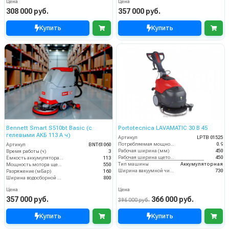
Цена
Цена
308 000 руб.
357 000 руб.
Купить
Купить
Bennett Smart S510bt Basic (с
Portotecnica LAVAMATIC 30 B 45
гелевыми АКБ 113 А ч)
Артикул
LPTB 01525
Потребляемая мощность (кВт)
0.9
Артикул
BNT61060
Рабочая ширина (мм)
450
Время работы (ч)
3
Рабочая ширина щеток (мм)
450
Ёмкость аккумулятора (Ач)
113
Тип машины
Аккумуляторная
Мощность мотора щеток
550
Ширина вакуумной чистки (мм)
730
Разряжение (мБар)
160
Ширина водосборной рейки
800
Цена
Цена
357 000 руб.
366 000 руб.
396 000 руб.
Купить
Купить