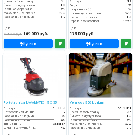
Время работы от аккумуляторов (ч)
3.5
Артикул
N-3
Ёмкость аккумулятора (Ач)
100
Вес, кг
78
Зарядное устройство
Есть
Напряжение (В)
24
Максимальная производительность (кв.м/час)
2000
Производительность по площади (м2/ч)
2250
Рабочая ширина (мм)
510
Скорость вращения щётки (об/мин)
190
Страна-производитель
Китай
Цена
Цена
169 000 руб.
173 000 руб.
184 000 руб.
Купить
Купить
Portotecnica LAVAMATIC 15 C 35
Velargos B50 Lithium
Артикул
LPTE 00598
Артикул
AN 600111
Потребляемая мощность (кВт)
1.7
Время работы от аккумуляторов (ч)
3.5
Рабочая ширина (мм)
350
Ёмкость аккумулятора (Ач)
100
Рабочая ширина щеток (мм)
450
Зарядное устройство
Есть
Тип машины
Сетевая
Максимальная производительность (кв.м/час)
2000
Ширина вакуумной чистки (мм)
450
Рабочая ширина (мм)
510
Цена
Цена