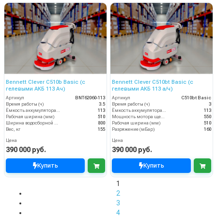
Bennett Clever C510b Basic (с
Bennett Clever C510bt Basic (с
гелевыми АКБ 113 Ач)
гелевыми АКБ 113 а/ч)
Артикул
BNT62060-113
Артикул
C510bt Basic
Время работы (ч)
3.5
Время работы (ч)
3
Ёмкость аккумулятора (Ач)
113
Ёмкость аккумулятора (Ач)
113
Рабочая ширина (мм)
510
Мощность мотора щеток
550
Ширина водосборной рейки
800
Рабочая ширина (мм)
510
Вес, кг
155
Разряжение (мБар)
160
Цена
Цена
390 000 руб.
390 000 руб.
Купить
Купить
1
2
3
4