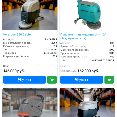
Velargos B50 Cable
Поломоечная машина JH-410A
(Аккумуляторная)
Артикул
AN 600105
Максимальная производительность (кв.м/час)
2000
Артикул
3100
Рабочая ширина (мм)
510
Время работы от аккумуляторов (ч)
3
Тип
Сетевая
Максимальная производительность (кв.м/час)
1900
Тип щетки
дисковая
Производитель
TOR
Ширина водосборной рейки
830
Рабочая ширина (мм)
460
Тип
аккумуляторная
Цена
Цена
146 000 руб.
162 000 руб.
176 000 руб.
Купить
Купить