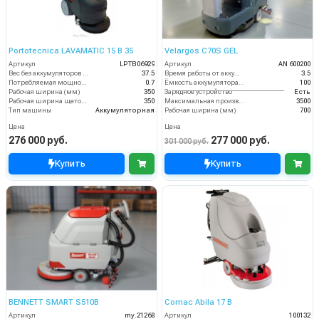
Portotecnica LAVAMATIC 15 B 35
Velargos C70S GEL
Артикул
LPTB06929
Артикул
AN 600200
Вес без аккумуляторов (кг)
37.5
Время работы от аккумуляторов (ч)
3.5
Потребляемая мощность (кВт)
0.7
Ёмкость аккумулятора (Ач)
100
Рабочая ширина (мм)
350
Зарядное устройство
Есть
Рабочая ширина щеток (мм)
350
Максимальная производительность (кв.м/час)
3500
Тип машины
Аккумуляторная
Рабочая ширина (мм)
700
Цена
Цена
276 000 руб.
277 000 руб.
301 000 руб.
Купить
Купить
BENNETT SMART S510B
Comac Abila 17 B
Артикул
my.21268
Артикул
100132