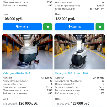
Максимальная производительность (кв.м/час)
1700
Напряжение (В)
24
Рабочая ширина (мм)
400
Страна-производитель
Китай
Габариты (ДхШхВ)
584*401*1044
Цена
Цена
108 000 руб.
122 000 руб.
Купить
Купить
Velargos 410 Gel B45
Velargos 400 Lithium B40
Артикул
AN 600500
Артикул
AN 600450
Аккумулятор АКБ (В/А·ч)
80
Аккумулятор АКБ (В/А·ч)
50
Время работы (ч)
4
Время работы (ч)
3
Зарядное устройство
Есть
Зарядное устройство
Есть
Максимальная производительность (кв.м/час)
1900
Максимальная производительность (кв.м/час)
1700
Рабочая ширина (мм)
450
Рабочая ширина (мм)
400
Цена
Цена
126 000 руб.
128 000 руб.
136 000 руб.
139 000 руб.