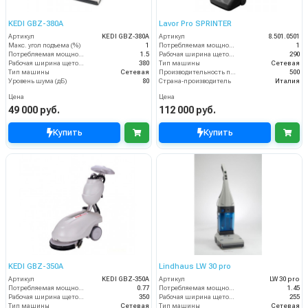
KEDI GBZ-380A
Lavor Pro SPRINTER
Артикул
KEDI GBZ-380A
Артикул
8.501.0501
Макс. угол подъема (%)
1
Потребляемая мощность (кВт)
1
Потребляемая мощность (кВт)
1.5
Рабочая ширина щеток (мм)
290
Рабочая ширина щеток (мм)
380
Тип машины
Сетевая
Тип машины
Сетевая
Производительность по площади (м2/ч)
500
Уровень шума (дБ)
80
Страна-производитель
Италия
Цена
Цена
49 000 руб.
112 000 руб.
Купить
Купить
KEDI GBZ-350A
Lindhaus LW 30 pro
Артикул
KEDI GBZ-350A
Артикул
LW 30 pro
Потребляемая мощность (кВт)
0.77
Потребляемая мощность (кВт)
1.45
Рабочая ширина щеток (мм)
350
Рабочая ширина щеток (мм)
255
Тип машины
Сетевая
Тип машины
Сетевая