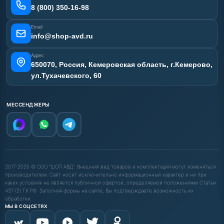
Карта сайта
8 (800) 350-16-98
Email
info@shop-avd.ru
Адрес
650070, Россия, Кемеровская область, г.Кемерово,
ул.Тухачевского, 60
МЕССЕНДЖЕРЫ
2017-2025 © ООО "ШОП АВД". Внешний вид товаров и комплектация могут изменяться
производителем. Сайт носит исключительно информационный характер и ни при
каких условиях не является публичной офертой, определяемой положениями Статьи
437 (2) ГК РФ. Заполняя формы на сайте, Вы подтверждаете возможность их
обработки.
МЫ В СОЦСЕТЯХ