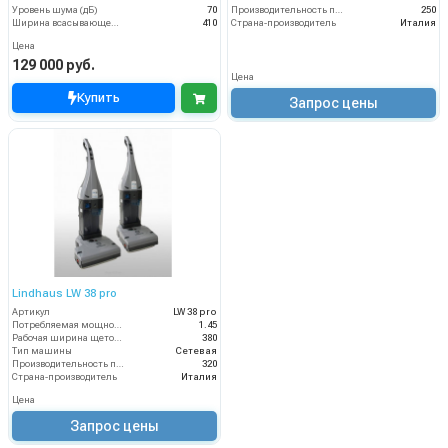
Уровень шума (дБ)
70
Производительность по площади (м2/ч)
250
Ширина всасывающей балки (мм)
410
Страна-производитель
Италия
Цена
129 000 руб.
Цена
Купить
Запрос цены
Lindhaus LW 38 pro
Артикул
LW 38 pro
Потребляемая мощность (кВт)
1.45
Рабочая ширина щеток (мм)
380
Тип машины
Сетевая
Производительность по площади (м2/ч)
320
Страна-производитель
Италия
Цена
Запрос цены