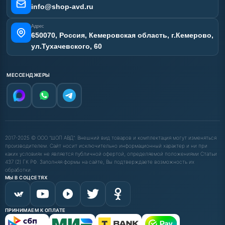
info@shop-avd.ru
Адрес
650070, Россия, Кемеровская область, г.Кемерово,
ул.Тухачевского, 60
МЕССЕНДЖЕРЫ
2017-2025 © ООО "ШОП АВД". Внешний вид товаров и комплектация могут изменяться
производителем. Сайт носит исключительно информационный характер и ни при
каких условиях не является публичной офертой, определяемой положениями Статьи
437 (2) ГК РФ. Заполняя формы на сайте, Вы подтверждаете возможность их
обработки.
МЫ В СОЦСЕТЯХ
ПРИНИМАЕМ К ОПЛАТЕ