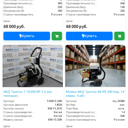
Производительность (л/ч)
900
Производительность (л/ч)
840
Давление (бар)
200
Давление (бар)
160
Напряжение (В)
380
Напряжение (В)
220
Страна-производитель
Россия
Страна-производитель
Россия
Цена
Цена
68 000 руб.
68 000 руб.
Купить
Купить
АВД Тритон T 15/200 BP 5.5 (на
Мойка АВД Тритон AR RR 200 бар, 14
тележке)
л/мин. 4 кВт
Артикул
T-BM15.20N
Артикул
my.20960
Артикул двигателя
14550
By-Pass
нет
Артикул насоса
BM 15.20 N
Total Stop
есть
Страна-производитель двигателя
Китай
Производительность (л/мин)
14
Страна-производитель насоса
Китай
Производительность (л/ч)
840
Модель насоса
BM-15.20N
Страна-производитель
Россия
Цена
Цена