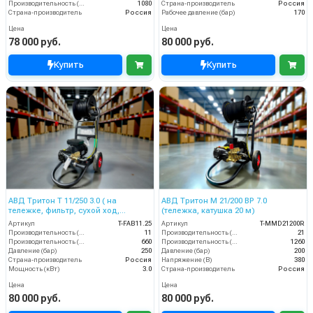
Производительность (л/ч)
1080
Страна-производитель
Россия
Страна-производитель
Россия
Рабочее давление (бар)
170
Цена
Цена
78 000 руб.
80 000 руб.
Купить
Купить
АВД Тритон T 11/250 3.0 ( на
АВД Тритон М 21/200 ВР 7.0
тележке, фильтр, сухой ход,
(тележка, катушка 20 м)
электрика с теплозащитой,
Артикул
T-FAB11.25
Артикул
T-MMD21200R
катушкой)
Производительность (л/мин)
11
Производительность (л/мин)
21
Производительность (л/ч)
660
Производительность (л/ч)
1260
Давление (бар)
250
Давление (бар)
200
Страна-производитель
Россия
Напряжение (В)
380
Мощность (кВт)
3.0
Страна-производитель
Россия
Цена
Цена
80 000 руб.
80 000 руб.