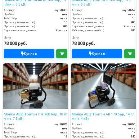
Мойка АВД Тритон AR M 200 бар, 15
Мойка АВД Тритон H 200 бар, 15 л/
л/мин. 5.5 кВт
мин. 5.5 кВт
Артикул
my.20963
Артикул
my.20954
By-Pass
нет
By-Pass
есть
Total Stop
есть
Производительность (л/мин)
15
Производительность (л/мин)
15
Производительность (л/ч)
900
Производительность (л/ч)
900
Страна-производитель
Россия
Страна-производитель
Россия
Рабочее давление (бар)
200
Цена
Цена
78 000 руб.
78 000 руб.
Купить
Купить
Мойка АВД Тритон H R 200 бар, 18 л/
Мойка АВД Тритон AR 170 бар, 14 л/
мин. 7.5 кВт
мин. 4 кВт
Артикул
my.20970
Артикул
my.20950
By-Pass
нет
By-Pass
есть
Total Stop
есть
Производительность (л/мин)
14
Производительность (л/мин)
18
Производительность (л/ч)
840