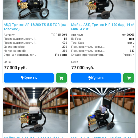
АВД Тритон AR 15/200 TS 5.5 TOR (на
Мойка АВД Тритон H R 170 бар, 14 л/
тележке)
мин. 4 кВт
Артикул
T-RR15.20N
Артикул
my.20965
Производительность (л/мин)
15
By-Pass
нет
Производительность (л/ч)
900
Total Stop
есть
Давление (бар)
200
Производительность (л/мин)
14
Напряжение (В)
380
Производительность (л/ч)
840
Страна-производитель
Россия
Страна-производитель
Россия
Цена
Цена
77 000 руб.
77 000 руб.
Купить
Купить