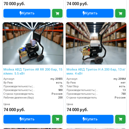
70 000 руб.
74 000 руб.
Купить
Купить
Мойка АВД Тритон AR RR 200 бар, 15
Мойка АВД Тритон H A 200 бар, 13 л/
л/мин. 5.5 кВт
мин. 4 кВт
Артикул
my.20955
Артикул
my.20964
By-Pass
есть
By-Pass
нет
Производительность (л/мин)
15
Total Stop
есть
Производительность (л/ч)
900
Производительность (л/мин)
13
Страна-производитель
Россия
Производительность (л/ч)
780
Рабочее давление (бар)
200
Страна-производитель
Россия
Цена
Цена
74 000 руб.
74 000 руб.
Купить
Купить