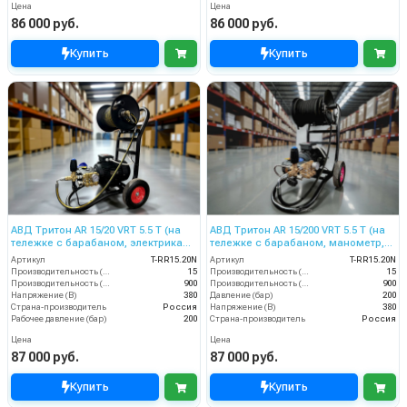
Цена
Цена
86 000 руб.
86 000 руб.
Купить
Купить
АВД Тритон AR 15/20 VRT 5.5 T (на
АВД Тритон AR 15/200 VRT 5.5 T (на
тележке с барабаном, электрика
тележке с барабаном, манометр,
термозащитой )
электрика теплозащитой )
Артикул
T-RR15.20N
Артикул
T-RR15.20N
Производительность (л/мин)
15
Производительность (л/мин)
15
Производительность (л/ч)
900
Производительность (л/ч)
900
Напряжение (В)
380
Давление (бар)
200
Страна-производитель
Россия
Напряжение (В)
380
Рабочее давление (бар)
200
Страна-производитель
Россия
Цена
Цена
87 000 руб.
87 000 руб.
Купить
Купить