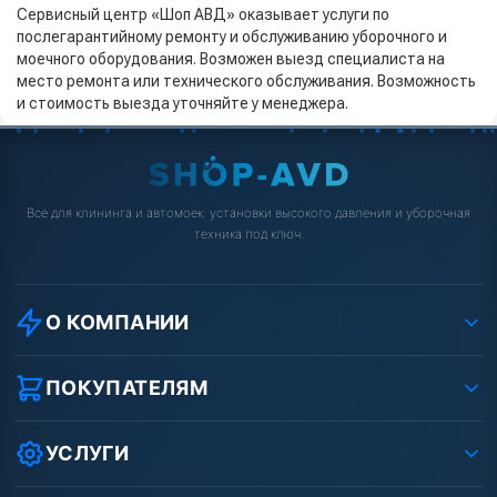
Сервисный центр «Шоп АВД» оказывает услуги по
послегарантийному ремонту и обслуживанию уборочного и
моечного оборудования. Возможен выезд специалиста на
место ремонта или технического обслуживания. Возможность
и стоимость выезда уточняйте у менеджера.
Всё для клининга и автомоек: установки высокого давления и уборочная
техника под ключ.
О КОМПАНИИ
О компании
Реквизиты ООО «Шоп АВД»
ПОКУПАТЕЛЯМ
Защита данных клиента
Как заказать?
Условия соглашения
Оплата
УСЛУГИ
Вакансии
Доставка
Ремонт АВД
Рассрочка