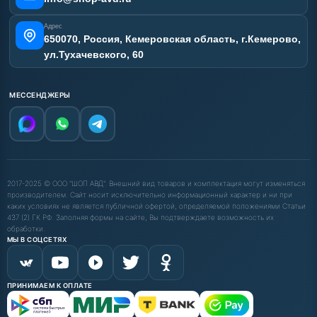
Адрес
650070, Россия, Кемеровская область, г.Кемерово,
ул.Тухачевского, 60
МЕССЕНДЖЕРЫ
2017-2025 © ООО "ШОП АВД". Внешний вид товаров и комплектация могут изменяться
производителем. Сайт носит исключительно информационный характер и ни при
каких условиях не является публичной офертой, определяемой положениями Статьи
437 (2) ГК РФ. Заполняя формы на сайте, Вы подтверждаете возможность их
обработки.
МЫ В СОЦСЕТЯХ
ПРИНИМАЕМ К ОПЛАТЕ