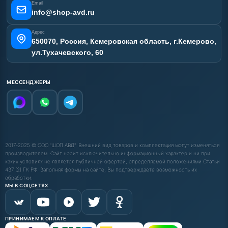
Email
info@shop-avd.ru
Адрес
650070, Россия, Кемеровская область, г.Кемерово,
ул.Тухачевского, 60
МЕССЕНДЖЕРЫ
2017-2025 © ООО "ШОП АВД". Внешний вид товаров и комплектация могут изменяться
производителем. Сайт носит исключительно информационный характер и ни при
каких условиях не является публичной офертой, определяемой положениями Статьи
437 (2) ГК РФ. Заполняя формы на сайте, Вы подтверждаете возможность их
обработки.
МЫ В СОЦСЕТЯХ
ПРИНИМАЕМ К ОПЛАТЕ