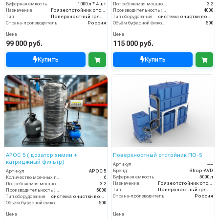
Буферная ёмкость
1000 л * 4 шт
Потребляемая мощность (кВт)
3.2
Назначение
Грязеотстойник отстойник для автомойки
Производительность (л/ч)
4000
Тип
Поверхностный грязеотстойник отстойник
Тип оборудования
система очистки воды
Страна-производитель
Россия
Объём буферной ёмкости (л)
500
Цена
Цена
99 000 руб.
115 000 руб.
Купить
Купить
АРОС 5 ( дозатор химии +
Поверхностный отстойник ПО-5
катриджный фильтр)
Артикул
----
Бренд
Shop-AVD
Артикул
АРОС 5
Буферная ёмкость
5000 л
Количество моечных постов (шт)
6
Назначение
Грязеотстойник отстойник для автомойки
Потребляемая мощность (кВт)
3.2
Тип
Поверхностный грязеотстойник отстойник
Производительность (л/ч)
5000
Страна-производитель
Россия
Тип оборудования
система очистки воды
Объём буферной ёмкости (л)
500
Цена
Цена