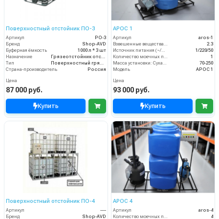
Поверхностный отстойник ПО-3
АРОС 1
Артикул
PO-3
Артикул
aros-1
Бренд
Shop-AVD
Взвешенные вещества (мл/л)
2.3
Буферная ёмкость
1000 л * 3 шт
Источник питания (~/В/Гц)
1/220/50
Назначение
Грязеотстойник отстойник для автомойки
Количество моечных постов (шт)
1
Тип
Поверхностный грязеотстойник отстойник
Масса установки: Сухая - Залитая:
70-250
Страна-производитель
Россия
Модель
АРОС 1
Цена
Цена
87 000 руб.
93 000 руб.
Купить
Купить
Поверхностный отстойник ПО-4
АРОС 4
Артикул
----
Артикул
aros-4
Бренд
Shop-AVD
Количество моечных постов (шт)
4