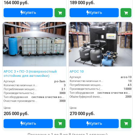
164 000 руб.
189 000 руб.
Купить
Купить
АРОС 3 + ПО-3 (поверхностный
АРОС 10
отстойник для автомойки)
Артикул
aros-10
Количество моечных постов (шт)
10
Артикул
po-3am
Потребляемая мощность (кВт)
4.5
Количество моечных постов (шт)
3
Производительность (л/ч)
10000
Потребляемая мощность (кВт)
2.1
Тип оборудования
система очистки воды
Производительность (л/ч)
3000
Объём буферной ёмкости (л)
2000
Тип оборудования
система очистки воды
Очистная производительность (л/ч)
3000
Цена
Цена
205 000 руб.
270 000 руб.
Купить
Купить
Показано с 1 по 8 из 8 (всего 1 страниц)