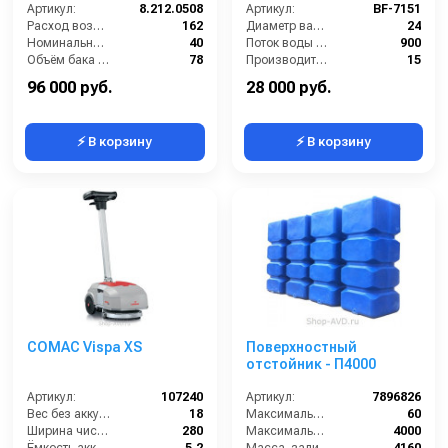
Артикул:
8.212.0508
Артикул:
BF-7151
Расход воздуха (л/сек):
162
Диаметр вала (мм):
24
Номинальный диаметр принадлежностей (мм):
40
Поток воды (л/час):
900
Объём бака (л):
78
Производительность (л/мин):
15
Рабочая ширина основной насадки (мм):
400
Температура (°C):
50
96 000 руб.
28 000 руб.
⚡ В корзину
⚡ В корзину
COMAC Vispa XS
Поверхностный
отстойник - П4000
Артикул:
107240
Артикул:
7896826
Вес без аккумуляторов (кг):
18
Максимальная температура жидкости (°C):
60
Ширина чистки щёток (мм):
280
Максимальный объем (л):
4000
Ёмкость аккумуляторов (Ач):
5.2
Масса, залитая (кг):
4160