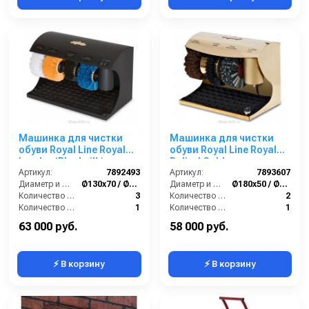
Машинка для чистки
Машинка для чистки
обуви Royal Line Royal
обуви Royal Line Royal
Leader (Blacksilk)
Polirol Gold
Артикул:
7892493
Артикул:
7893607
Диаметр и ширина щёток (мм):
Ø130х70 / Ø170х70
Диаметр и ширина щёток (мм):
Ø180х50 / Ø170х70
Количество щёток полировки (шт):
3
Количество щёток полировки (шт):
2
Количество щёток предварительной очистки (шт):
1
Количество щёток предварительной очистки (шт):
1
Мощность (Вт):
90
Мощность (Вт):
60
63 000 руб.
58 000 руб.
⚡ В корзину
⚡ В корзину