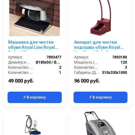
Машинка для чистки
Аппарат для чистки
обуви Royal Line Royal
подошвы обуви Royal
Polirol Chrome
Line Royal Sole 3
Артикул:
7893477
Артикул:
7893180
Диаметр и ширина щёток (мм):
Ø180х50 / Ø170х70
Мощность (Вт):
120
Количество щёток полировки (шт):
2
Количество щеток (шт):
3
Количество щёток предварительной очистки (шт):
1
Габариты (ДхШхВ):
510х330х1000
Мощность (Вт):
60
Дозатор для крема:
Нет
49 000 руб.
96 000 руб.
⚡ В корзину
⚡ В корзину