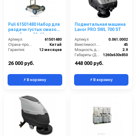
Puli 61501480 Набор для
Подметальная машина
раздачи густых смазок
Lavor PRO SWL 700 ST
(для бочек 50-60 кг)
Артикул:
61501480
Артикул:
0.061.0002
Страна-производитель:
Китай
Вместимость бункера (л):
45
Гарантия:
12 месяцев
Мощность двигателя (кВт):
2.9
Габариты (ДхШхВ):
1260х630х850
Рабочая ширина с 2 боковыми щётками (мм):
-
26 000 руб.
448 000 руб.
⚡ В корзину
⚡ В корзину