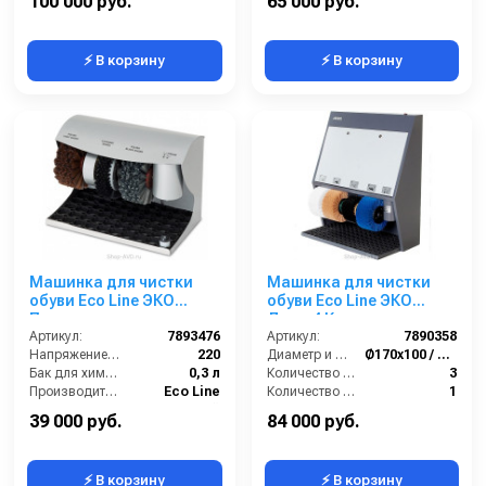
100 000 руб.
65 000 руб.
⚡ В корзину
⚡ В корзину
Машинка для чистки
Машинка для чистки
обуви Eco Line ЭКО
обуви Eco Line ЭКО
Полирол
Люкс 4 Крем
Артикул:
7893476
Артикул:
7890358
Напряжение (В):
220
Диаметр и ширина щёток (мм):
Ø170х100 / Ø210х100
Бак для химии:
0,3 л
Количество щёток полировки (шт):
3
Производитель:
Eco Line
Количество щёток предварительной очистки (шт):
1
Цвет:
серый
Мощность (Вт):
180
39 000 руб.
84 000 руб.
⚡ В корзину
⚡ В корзину