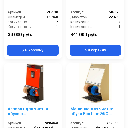
Артикул:
21-130
Артикул:
58-620
Диаметр и ширина щёток (мм):
130х60
Диаметр и ширина щёток (мм):
220х80
Количество щёток полировки (шт):
2
Количество щёток полировки (шт):
2
Количество щёток предварительной очистки (шт):
1
Количество щёток предварительной очистки (шт):
1
Мощность (Вт):
100
Мощность (Вт):
150
39 000 руб.
341 000 руб.
⚡ В корзину
⚡ В корзину
Аппарат для чистки
Машинка для чистки
обуви с
обуви Eco Line ЭКО
купюроприемником Eco
Люкс 3 Крем
Line ЭКО Стандарт
Артикул:
7895868
Артикул:
7890360
Диаметр и ширина щёток (мм):
Ø130х70 / Ø170х70
Диаметр и ширина щёток (мм):
Ø170х100 / Ø210х100