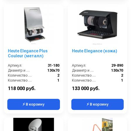
Heute Elegance Plus
Heute Elegance (кожа)
Couleur (металл)
Артикул:
31-180
Артикул:
29-890
Диаметр и ширина щёток (мм):
130х70
Диаметр и ширина щёток (мм):
130х70
Количество щёток полировки (шт):
2
Количество щёток полировки (шт):
2
Количество щёток предварительной очистки (шт):
1
Количество щёток предварительной очистки (шт):
1
Мощность (Вт):
130
Мощность (Вт):
130
118 000 руб.
133 000 руб.
⚡ В корзину
⚡ В корзину