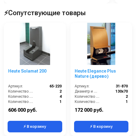
⚡Сопутствующие товары
Heute Solamat 200
Heute Elegance Plus
Nature (дерево)
Артикул:
65-220
Артикул:
31-870
Количество боковых щёток (шт):
2
Диаметр и ширина щёток (мм):
130х70
Количество нижних щёточных валиков (шт):
4
Количество щёток полировки (шт):
2
Количество щёток чистки верха обуви (шт):
1
Количество щёток предварительной очистки (шт):
1
Мощность (Вт):
180
Мощность (Вт):
130
606 000 руб.
172 000 руб.
⚡ В корзину
⚡ В корзину