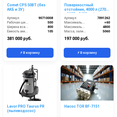
Comet CPS 50BT (без
Поверхностный
АКБ и ЗУ)
отстойник, 4000 л (2700
х 1100 х 2400 мм)
Артикул:
90710008
Артикул:
7891262
Рабочая ширина щеток (мм):
500
Максимальная температура жидкости (°C):
+60
Ширина всасывающей балки (мм):
800
Максимальный объем (л):
4800
Ёмкость аккумуляторов (Ач):
105
Масса, залитая (кг):
5060
Бак для грязной воды (л):
50
Масса, сухая (кг):
260
381 000 руб.
197 000 руб.
⚡ В корзину
⚡ В корзину
Lavor PRO Taurus PR
Насос TOR BF-7151
(пылеводосос)