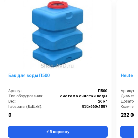
Бак для воды П500
Heute Po
Артикул:
П500
Артикул:
Тип оборудования:
система очистки воды
Вес:
26 кг
Дозатор 
Габариты (ДхШхВ):
830х660х1087
0
232 000
⚡ В корзину