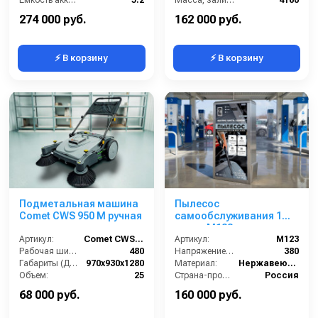
Давление прижима щетки (г/см2):
10 кг
Масса, сухая (кг):
160
274 000 руб.
162 000 руб.
⚡ В корзину
⚡ В корзину
Подметальная машина
Пылесос
Comet CWS 950 M ручная
самообслуживания 1
пост - М123
Артикул:
Comet CWS 95
Артикул:
М123
Рабочая ширина (мм):
480
Напряжение (В):
380
Габариты (ДхШхВ):
970x930x1280
Материал:
Нержавеющая Сталь
Объем:
25
Страна-производитель:
Россия
Вес, кг:
25
Гарантия:
1 год
68 000 руб.
160 000 руб.