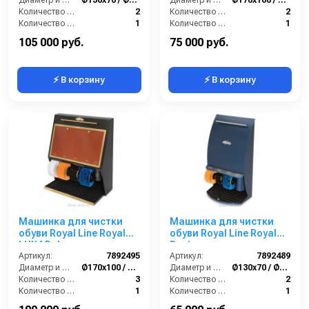
Плюс
Количество щёток полировки (шт):
2
Количество щёток полировки (шт):
2
Количество щёток предварительной очистки (шт):
1
Количество щёток предварительной очистки (шт):
1
Мощность (Вт):
90
Мощность (Вт):
180
105 000 руб.
75 000 руб.
⚡ В корзину
⚡ В корзину
Машинка для чистки
Машинка для чистки
обуви Royal Line Royal
обуви Royal Line Royal
LUX4 Dekor
Design
Артикул:
7892495
Артикул:
7892489
Диаметр и ширина щёток (мм):
Ø170х100 / Ø210х100
Диаметр и ширина щёток (мм):
Ø130х70 / Ø170х70
Количество щёток полировки (шт):
3
Количество щёток полировки (шт):
2
Количество щёток предварительной очистки (шт):
1
Количество щёток предварительной очистки (шт):
1
Мощность (Вт):
180
Мощность (Вт):
90