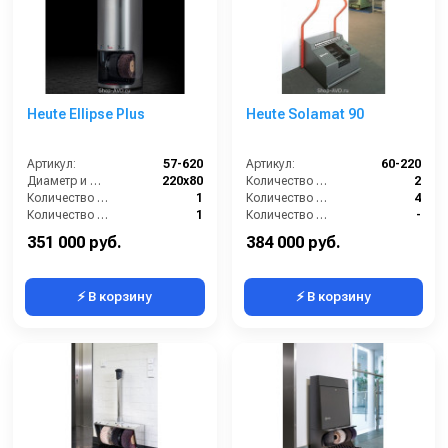
Heute Ellipse Plus
Heute Solamat 90
Артикул:
57-620
Артикул:
60-220
Диаметр и ширина щёток (мм):
220х80
Количество боковых щёток (шт):
2
Количество щёток полировки (шт):
1
Количество нижних щёточных валиков (шт):
4
Количество щёток предварительной очистки (шт):
1
Количество щёток чистки верха обуви (шт):
-
Мощность (Вт):
150
Мощность (Вт):
180
351 000 руб.
384 000 руб.
⚡ В корзину
⚡ В корзину