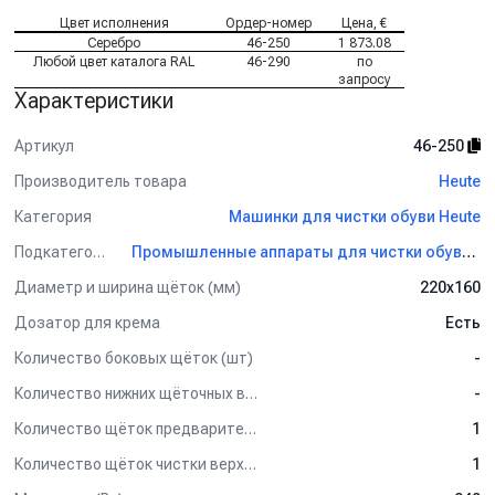
Цвет исполнения
Ордер-номер
Цена, €
Серебро
46-250
1 873.08
Любой цвет каталога RAL
46-290
по
запросу
Характеристики
Артикул
46-250
Производитель товара
Heute
Категория
Машинки для чистки обуви Heute
Подкатегория
Промышленные аппараты для чистки обуви Heute
Диаметр и ширина щёток (мм)
220х160
Дозатор для крема
Есть
Количество боковых щёток (шт)
-
Количество нижних щёточных валиков (шт)
-
Количество щёток предварительной очистки (шт)
1
Количество щёток чистки верха обуви (шт)
1