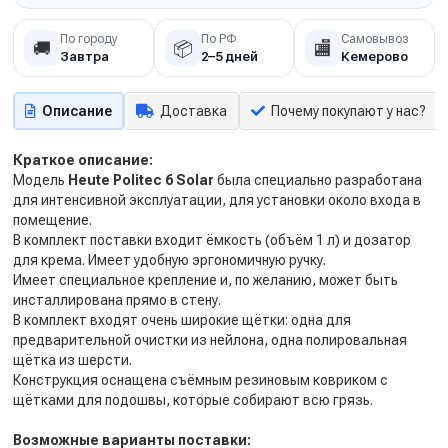
По городу
По РФ
Самовывоз
🚚
📦
🏬
Завтра
2–5 дней
Кемерово
Описание
Доставка
Почему покупают у нас?
Краткое описание:
Модель
Heute
Politec 6 Solar
была специально разработана
для интенсивной эксплуатации, для установки около входа в
помещение.
В комплект поставки входит ёмкость (объём 1 л) и дозатор
для крема. Имеет удобную эргономичную ручку.
Имеет специальное крепление и, по желанию, может быть
инсталлирована прямо в стену.
В комплект входят очень широкие щётки: одна для
предварительной очистки из нейлона, одна полировальная
щётка из шерсти.
Конструкция оснащена съёмным резиновым ковриком с
щётками для подошвы, которые собирают всю грязь.
Возможные варианты поставки: