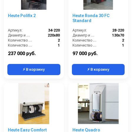
Heute Polifix 2
Heute Ronda 30 FC
Standard
Артикул:
34-220
Артикул:
28-220
Диаметр и ширина щёток (мм):
220х80
Диаметр и ширина щёток (мм):
130х70
Количество щёток полировки (шт):
2
Количество щёток полировки (шт):
2
Количество щёток предварительной очистки (шт):
1
Количество щёток предварительной очистки (шт):
1
Мощность (Вт):
150
Мощность (Вт):
130
237 000 руб.
97 000 руб.
⚡ В корзину
⚡ В корзину
Heute Easy Comfort
Heute Quadro