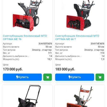
Снегоуборщик бензиновый MTD
Снегоуборщик бензиновый MTD
OPTIMA ME 76
OPTIMA ME 66 T
Артикул
31AY55T5678
Артикул
31AY74T3678
Высота захвата
53 см
Высота захвата
53 см
Тип запуска
Электр. стартер
Тип запуска
Электр. стартер
Вес, кг
111
Вес, кг
110
Дальность выброса снега (м)
14
Дальность выброса снега (м)
14
Мощность (лс)
10,1
Мощность (лс)
7,3
Цена
Цена
173 000 руб.
183 000 руб.
Купить
Купить