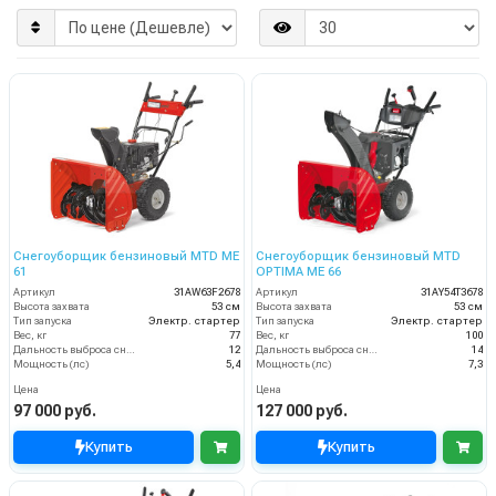
Снегоуборщик бензиновый MTD ME
Снегоуборщик бензиновый MTD
61
OPTIMA ME 66
Артикул
31AW63F2678
Артикул
31AY54T3678
Высота захвата
53 см
Высота захвата
53 см
Тип запуска
Электр. стартер
Тип запуска
Электр. стартер
Вес, кг
77
Вес, кг
100
Дальность выброса снега (м)
12
Дальность выброса снега (м)
14
Мощность (лс)
5,4
Мощность (лс)
7,3
Цена
Цена
97 000 руб.
127 000 руб.
Купить
Купить