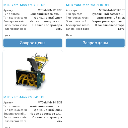
MTD Yard-Man YM 7110 DE
MTD Yard-Man YM 7110 DET
Артикул
MTDYM-YM7110DE
Артикул
MTDYM-YM7110DET
Тип привода
колёсный несамоходный
Тип привода
гусеничный самоходный
Тип трансмиссии
фрикционный диск
Тип трансмиссии
фрикционный диск
Электрический стартер
Через розетку от электросети
Электрический стартер
Через розетку от электросети
Блокировка колёс
С панели оператора
Блокировка колёс
С панели оператора
Галогеновая фара
Есть
Галогеновая фара
Есть
Цена
Цена
Запрос цены
Запрос цены
MTD Yard-Man YM 8413 DE
Артикул
MTDYM-YM8413DE
Тип привода
колёсный самоходный
Тип трансмиссии
фрикционный диск
Электрический стартер
Через розетку от электросети
Блокировка колёс
С панели оператора
Галогеновая фара
Есть
Цена