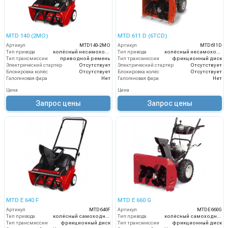
MTD 140 (2MO)
MTD 611 D (6TCD)
Артикул
MTD140-2MO
Артикул
MTD611D
Тип привода
колёсный несамоходный
Тип привода
колёсный несамоходный
Тип трансмиссии
приводной ремень
Тип трансмиссии
фрикционный диск
Электрический стартер
Отсутствует
Электрический стартер
Отсутствует
Блокировка колёс
Отсутствует
Блокировка колёс
Отсутствует
Галогеновая фара
Нет
Галогеновая фара
Нет
Цена
Цена
Запрос цены
Запрос цены
MTD E 640 F
MTD E 660 G
Артикул
MTD640F
Артикул
MTDE660G
Тип привода
колёсный самоходный
Тип привода
колёсный самоходный
Тип трансмиссии
фрикционный диск
Тип трансмиссии
фрикционный диск