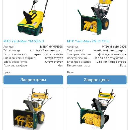
MTD Yard-Man YM 5355 S
MTD Yard-Man YM 6170 DE
Артикул
MTDY-MYM5355S
Артикул
MTDYM-YM6170DE
Тип привода
колёсный несамоходный
Тип привода
колёсный самоходный
Тип трансмиссии
приводной ремень
Тип трансмиссии
фрикционный диск
Электрический стартер
Отсутствует
Электрический стартер
Через розетку от электросети
Блокировка колёс
Отсутствует
Блокировка колёс
С панели оператора
Галогеновая фара
Нет
Галогеновая фара
Есть
Цена
Цена
Запрос цены
Запрос цены