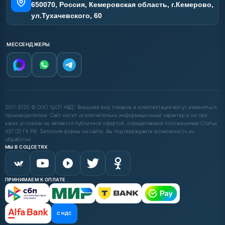
650070, Россия, Кемеровская область, г.Кемерово,
ул.Тухачевского, 60
МЕССЕНДЖЕРЫ
2017-2025 © ООО "ШОП АВД". Внешний вид товаров и комплектация могут изменяться
производителем. Сайт носит исключительно информационный характер и ни при
каких условиях не является публичной офертой, определяемой положениями Статьи
437 (2) ГК РФ. Заполняя формы на сайте, Вы подтверждаете возможность их
обработки.
МЫ В СОЦСЕТЯХ
ПРИНИМАЕМ К ОПЛАТЕ
С НДС