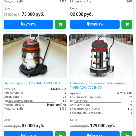
Мощность (Вт)
3900
Мощность (Вт)
2600
Цена
Цена
73 000 руб.
82 000 руб.
79 000 руб.
Купить
Купить
Пылеводосос TORNADO 633 INOX
Пылесос для химчистки салона
TORNADO 700 INOX
Артикул
11344 ASDO
Кол-во турбин
3
Артикул
05820 ASDO
Объем бака (л)
78
Бак для моющих средств
25
Расход воздуха (л/сек)
180
Кол-во турбин
2
Материал бака
Нержавейка
Объем бака (л)
20
Мощность (Вт)
3900
Расход воздуха (л/сек)
117
Расход моющего средства
1.8
Цена
Цена
87 000 руб.
129 000 руб.
94 000 руб.
140 000 руб.
Купить
Купить