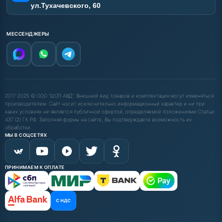
ул.Тухачевского, 60
МЕССЕНДЖЕРЫ
2017-2025 © ООО "ШОП АВД". Внешний вид товаров и комплектация могут изменяться
производителем. Сайт носит исключительно информационный характер и ни при
каких условиях не является публичной офертой, определяемой положениями Статьи
437 (2) ГК РФ. Заполняя формы на сайте, Вы подтверждаете возможность их
обработки.
МЫ В СОЦСЕТЯХ
ПРИНИМАЕМ К ОПЛАТЕ
С НДС