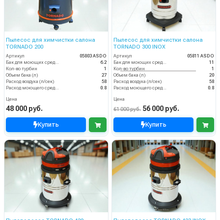
Пылесос для химчистки салона
Пылесос для химчистки салона
TORNADO 200
TORNADO 300 INOX
Артикул
05803 ASDO
Артикул
05811 ASDO
Бак для моющих средств
6.2
Бак для моющих средств
11
Кол-во турбин
1
Кол-во турбин
1
Объем бака (л)
27
Объем бака (л)
20
Расход воздуха (л/сек)
58
Расход воздуха (л/сек)
58
Расход моющего средства
0.8
Расход моющего средства
0.8
Цена
Цена
48 000 руб.
56 000 руб.
61 000 руб.
Купить
Купить