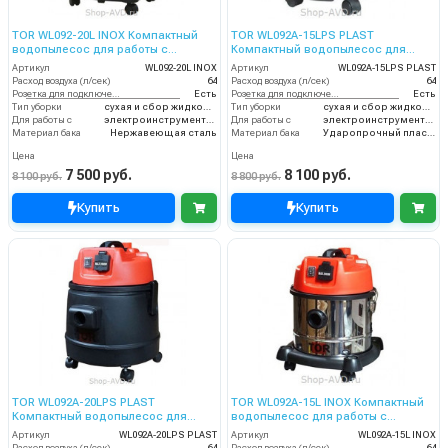
TOR WL092-20L INOX Компактный
TOR WL092A-15LPS PLAST
водопылесос для работы с
Компактный водопылесос для
электроинструментом
работы с электроинструментом
Артикул
WL092-20L INOX
Артикул
WL092A-15LPS PLAST
Расход воздуха (л/сек)
64
Расход воздуха (л/сек)
64
Розетка для подключения инструмента
Есть
Розетка для подключения инструмента
Есть
Тип уборки
сухая и сбор жидкостей
Тип уборки
сухая и сбор жидкостей
Для работы с
электроинструментом
Для работы с
электроинструментом
Материал бака
Нержавеющая сталь
Материал бака
Ударопрочный пластик
Цена
Цена
7 500 руб.
8 100 руб.
8 100 руб.
8 800 руб.
Купить
Купить
TOR WL092A-20LPS PLAST
TOR WL092A-15L INOX Компактный
Компактный водопылесос для
водопылесос для работы с
работы с электроинструментом
электроинструментом
Артикул
WL092A-20LPS PLAST
Артикул
WL092A-15L INOX