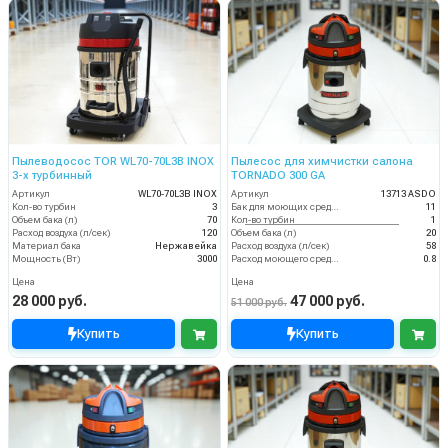
Пылеводосос TOR WL70-70L3B INOX
Пылесос для химчистки салона
3-х турбинный
TORNADO 300 GA
Артикул
WL70-70L3B INOX
Артикул
13713 ASDO
Кол-во турбин
3
Бак для моющих средств
11
Объем бака (л)
70
Кол-во турбин
1
Расход воздуха (л/сек)
120
Объем бака (л)
20
Материал бака
Нержавейка
Расход воздуха (л/сек)
58
Мощность (Вт)
3000
Расход моющего средства
0.8
Цена
Цена
28 000 руб.
47 000 руб.
51 000 руб.
Купить
Купить