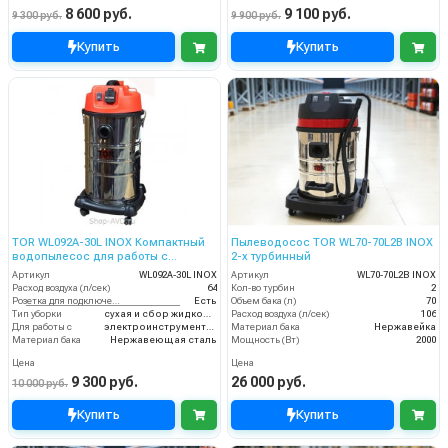
8 600 руб.
9 100 руб.
9 300 руб.
9 900 руб.
Купить
Купить
TOR WL092A-30L INOX Компактный
Пылеводосос TOR WL70-70L2B INOX
водопылесос для работы с
2-х турбинный
электроинструментом
Артикул
WL092A-30L INOX
Артикул
WL70-70L2B INOX
Расход воздуха (л/сек)
64
Кол-во турбин
2
Розетка для подключения инструмента
Есть
Объем бака (л)
70
Тип уборки
сухая и сбор жидкостей
Расход воздуха (л/сек)
106
Для работы с
электроинструментом
Материал бака
Нержавейка
Материал бака
Нержавеющая сталь
Мощность (Вт)
2000
Цена
Цена
9 300 руб.
26 000 руб.
10 000 руб.
Купить
Купить