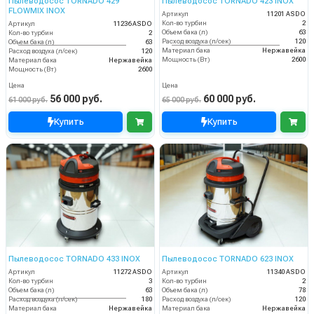
Пылеводосос TORNADO 429
Пылеводосос TORNADO 423 INOX
FLOWMIX INOX
Артикул
11201 ASDO
Кол-во турбин
2
Артикул
11236 ASDO
Объем бака (л)
63
Кол-во турбин
2
Расход воздуха (л/сек)
120
Объем бака (л)
63
Материал бака
Нержавейка
Расход воздуха (л/сек)
120
Мощность (Вт)
2600
Материал бака
Нержавейка
Мощность (Вт)
2600
Цена
Цена
56 000 руб.
60 000 руб.
61 000 руб.
65 000 руб.
Купить
Купить
Пылеводосос TORNADO 433 INOX
Пылеводосос TORNADO 623 INOX
Артикул
11272 ASDO
Артикул
11340 ASDO
Кол-во турбин
3
Кол-во турбин
2
Объем бака (л)
63
Объем бака (л)
78
Расход воздуха (л/сек)
180
Расход воздуха (л/сек)
120
Материал бака
Нержавейка
Материал бака
Нержавейка