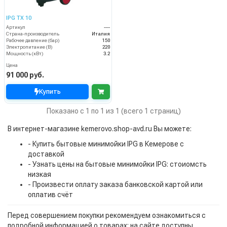
IPG TX 10
Артикул
----
Страна-производитель
Италия
Рабочее давление (бар)
150
Электропитание (В)
220
Мощность (кВт)
3.2
Цена
91 000 руб.
Купить
Показано с 1 по 1 из 1 (всего 1 страниц)
В интернет-магазине kemerovo.shop-avd.ru Вы можете:
- Купить бытовые минимойки IPG в Кемерове с
доставкой
- Узнать цены на бытовые минимойки IPG: стоиомсть
низкая
- Произвести оплату заказа банковской картой или
оплатив счёт
Перед совершением покупки рекомендуем ознакомиться с
подробной информацией о товарах: на сайте доступны