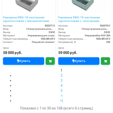
Раковина EWG-1К настенная
Раковина EWG-1S настенная
однопостовая с механическим
однопостовая с сенсорным
включением, нерж. сталь, прям.
включением, нерж. сталь, прям.
Артикул
83207115
Артикул
83207015
чаша
чаша
Вход
1/2 внутренняя резьба
Вход
1/2 внутренняя резьба
Выход
DN32
Выход
DN32
Материал
Нержавеющая сталь
Материал
Нержавейка AISI 304
Габаритные размеры, мм
503x461x813
Габаритные размеры, мм
503x461x813
Сегмент
Пищевой сегмент
Напряжение, В
230
Цена
Цена
58 000 руб.
59 000 руб.
Купить
Купить
1
2
3
4
5
>
>|
Показано с 1 по 30 из 168 (всего 6 страниц)