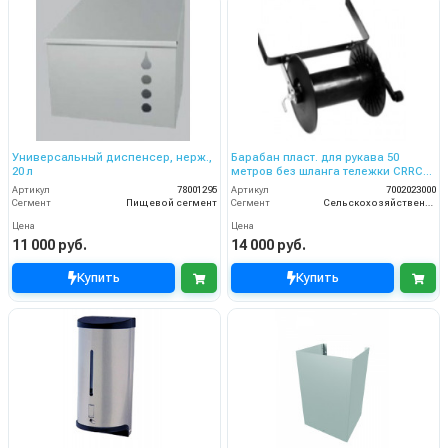
Универсальный диспенсер, нерж.,
Барабан пласт. для рукава 50
20 л
метров без шланга тележки CRRC
120 ECO
Артикул
78001295
Артикул
7002023000
Сегмент
Пищевой сегмент
Сегмент
Сельскохозяйственный сегмент
Цена
Цена
11 000 руб.
14 000 руб.
Купить
Купить