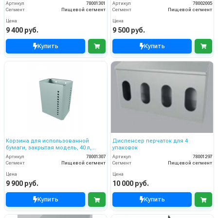
Артикул
78001301
Артикул
78002005
Сегмент
Пищевой сегмент
Сегмент
Пищевой сегмент
Цена
Цена
9 400 руб.
9 500 руб.
Купить
Купить
Корзина для использованной
Диспенсер перчаток для 4
бумаги, закрытая модель, 40 л,
упаковок
нерж.сталь
Артикул
78001307
Артикул
78001297
Сегмент
Пищевой сегмент
Сегмент
Пищевой сегмент
Цена
Цена
9 900 руб.
10 000 руб.
Купить
Купить