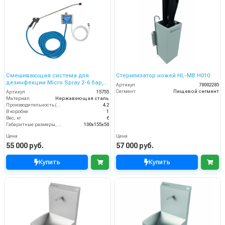
Смешивающая система для
Стерилизатор ножей HL-MB H010
дезинфекции Micro Spray 2-6 бар,
Артикул
78002285
без подачи воздуха, на 1 ср-во с
Сегмент
Пищевой сегмент
Артикул
15755
аксесс.
Материал
Нержавеющая сталь
Производительность (л/мин)
4.2
В коробке
1
Вес, кг
6
Габаритные размеры, мм
100x155x50
Цена
Цена
55 000 руб.
57 000 руб.
Купить
Купить