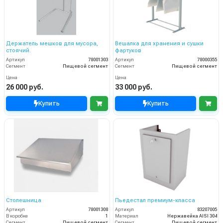
Держатель мешков для мусора,
Вешалка для хранения и сушки
стоячий.
фартуков
Артикул
78001303
Артикул
78000355
Сегмент
Пищевой сегмент
Сегмент
Пищевой сегмент
Цена
Цена
26 000 руб.
33 000 руб.
Купить
Купить
Столешница
Пьедестал премиум-класса
Артикул
78001308
Артикул
83207005
В коробке
1
Материал
Нержавейка AISI 304
Сегмент
Пищевой сегмент
Сегмент
Пищевой сегмент