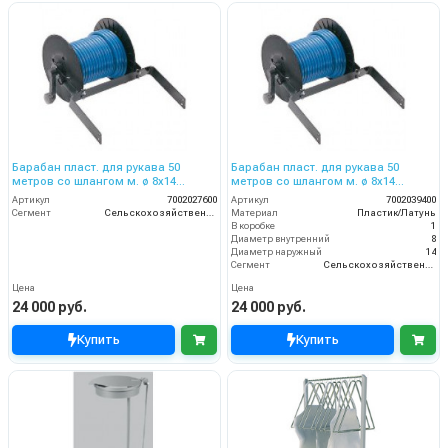
Барабан пласт. для рукава 50
Барабан пласт. для рукава 50
метров со шлангом м. ø 8x14
метров со шлангом м. ø 8x14
тележки CRRC 51
тележки CRRC 81 ECO
Артикул
7002027600
Артикул
7002039400
Сегмент
Сельскохозяйственный сегмент
Материал
Пластик/Латунь
В коробке
1
Диаметр внутренний
8
Диаметр наружный
14
Сегмент
Сельскохозяйственный сегмент
Цена
Цена
24 000 руб.
24 000 руб.
Купить
Купить