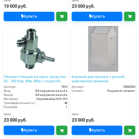
Цена
Цена
19 000 руб.
23 000 руб.
Купить
Купить
Пенная станция на одно средство
Корзина для мусора с ручной
25 - 250 бар 3/8ш.3/8ш.с подачей
шарнирной крышкой.
воздуха
Артикул
7810
Артикул
78002355
Вход
3/8 наружняя резьба
Сегмент
Пищевой сегмент
Выход
3/8 наружняя резьба
Материал
Нержавейка AISI 316
Производительность (л/мин)
40
В коробке
1
Цена
Цена
23 000 руб.
23 000 руб.
Купить
Купить