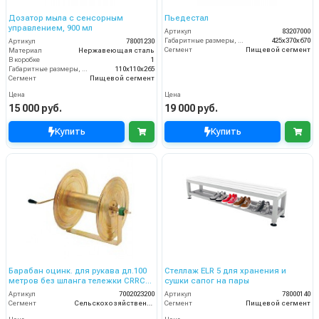
Дозатор мыла с сенсорным
Пьедестал
управлением, 900 мл
Артикул
83207000
Габаритные размеры, мм
425x370x670
Артикул
78001230
Сегмент
Пищевой сегмент
Материал
Нержавеющая сталь
В коробке
1
Габаритные размеры, мм
110x110x265
Сегмент
Пищевой сегмент
Цена
Цена
15 000 руб.
19 000 руб.
Купить
Купить
Барабан оцинк. для рукава дл.100
Стеллаж ELR 5 для хранения и
метров без шланга тележки CRRC
сушки сапог на пары
120 ECO
Артикул
7002023200
Артикул
78000140
Сегмент
Сельскохозяйственный сегмент
Сегмент
Пищевой сегмент