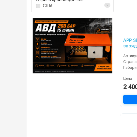
США
2
APP S
заряд
Артику
Страна
Габари
Цена
2 40