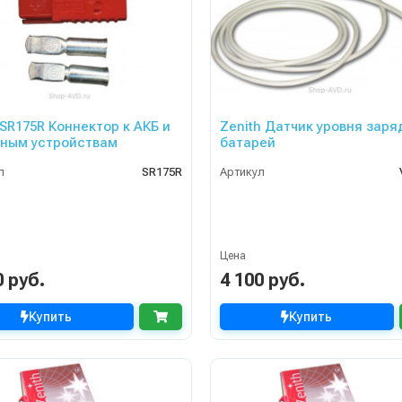
SR175R Коннектор к АКБ и
Zenith Датчик уровня заря
ным устройствам
батарей
л
SR175R
Артикул
Цена
0 руб.
4 100 руб.
Купить
Купить