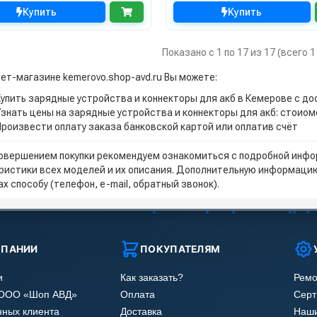
Купить
Купить
Показано с 1 по 17 из 17 (всего 
нет-магазине kemerovo.shop-avd.ru Вы можете:
Купить зарядные устройства и коннекторы для акб в Кемерове с д
Узнать цены на зарядные устройства и коннекторы для акб: стоиом
Произвести оплату заказа банковской картой или оплатив счёт
овершением покупки рекомендуем ознакомиться с подробной инфор
ристики всех моделей и их описания. Дополнительную информацию
х способу (телефон, e-mail, обратный звонок).
МПАНИИ
ПОКУПАТЕЛЯМ
и
Как заказать?
Ремо
 ООО «Шоп АВД»
Оплата
Сер
нных клиента
Доставка
Наши