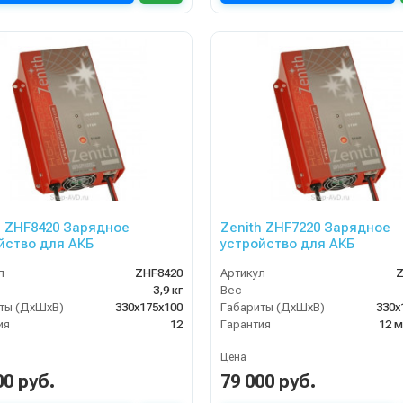
h ZHF8420 Зарядное
Zenith ZHF7220 Зарядное
йство для АКБ
устройство для АКБ
л
ZHF8420
Артикул
Z
3,9 кг
Вес
ты (ДхШхВ)
330х175х100
Габариты (ДхШхВ)
330х
ия
12
Гарантия
12 
Цена
00 руб.
79 000 руб.