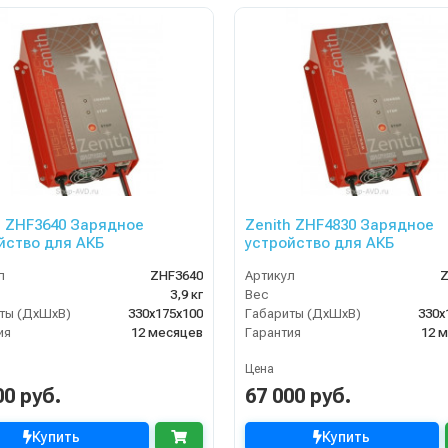
h ZHF3640 Зарядное
Zenith ZHF4830 Зарядное
йство для АКБ
устройство для АКБ
л
ZHF3640
Артикул
Z
3,9 кг
Вес
ты (ДхШхВ)
330х175х100
Габариты (ДхШхВ)
330х
ия
12 месяцев
Гарантия
12 
Цена
00 руб.
67 000 руб.
Купить
Купить