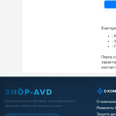
В интер
- 
- 
- 
Перед с
характе
контакта
О КО
Всё для клининга и автомоек: установки высокого
О компани
давления и уборочная техника под ключ.
Реквизиты
Защита да