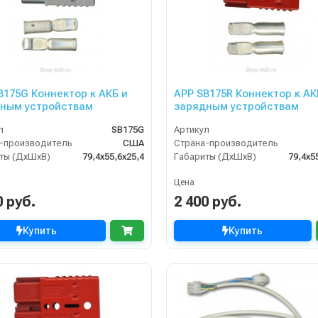
B175G Коннектор к АКБ и
APP SB175R Коннектор к АК
ным устройствам
зарядным устройствам
л
SB175G
Артикул
-производитель
США
Страна-производитель
ты (ДхШхВ)
79,4х55,6х25,4
Габариты (ДхШхВ)
79,4х5
Цена
0 руб.
2 400 руб.
Купить
Купить