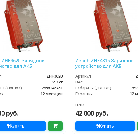
h ZHF3620 Зарядное
Zenith ZHF4815 Зарядное
йство для АКБ
устройство для АКБ
л
ZHF3620
Артикул
Z
2,3 кг
Вес
ты (ДхШхВ)
259х146х81
Габариты (ДхШхВ)
259
ия
12 месяцев
Гарантия
12 
Цена
00 руб.
42 000 руб.
Купить
Купить