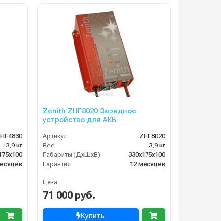
Zenith ZHF8020 Зарядное
устройство для АКБ
HF4830
Артикул
ZHF8020
3,9 кг
Вес
3,9 кг
175х100
Габариты (ДхШхВ)
330х175х100
месяцев
Гарантия
12 месяцев
Цена
71 000 руб.
Купить