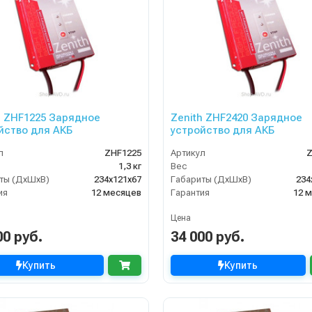
h ZHF1225 Зарядное
Zenith ZHF2420 Зарядное
йство для АКБ
устройство для АКБ
л
ZHF1225
Артикул
Z
1,3 кг
Вес
ты (ДхШхВ)
234х121х67
Габариты (ДхШхВ)
234
ия
12 месяцев
Гарантия
12 
Цена
00 руб.
34 000 руб.
Купить
Купить