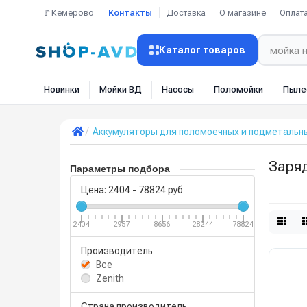
🚩Кемерово
Контакты
Доставка
О магазине
Оплат
Каталог товаров
Новинки
Мойки ВД
Насосы
Поломойки
Пыле
Аккумуляторы для поломоечных и подметальн
Заря
Параметры подбора
Цена:
2404
-
78824
руб
2404
2957
8656
28244
78824
Производитель
Все
Zenith
Страна производитель