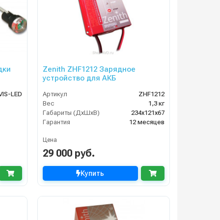
дки
Zenith ZHF1212 Зарядное
устройство для АКБ
VIS-LED
Артикул
ZHF1212
Вес
1,3 кг
Габариты (ДхШхВ)
234х121х67
Гарантия
12 месяцев
Цена
29 000 руб.
Купить