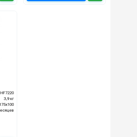
HF7220
3,9 кг
175х100
месяцев