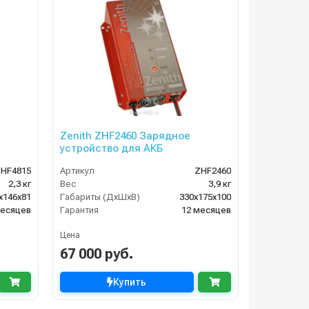
Zenith ZHF2460 Зарядное
устройство для АКБ
HF4815
Артикул
ZHF2460
2,3 кг
Вес
3,9 кг
х146х81
Габариты (ДхШхВ)
330х175х100
месяцев
Гарантия
12 месяцев
Цена
67 000 руб.
Купить