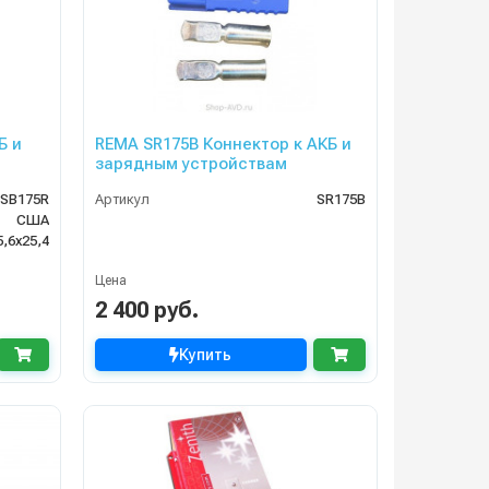
Б и
REMA SR175B Коннектор к АКБ и
зарядным устройствам
SB175R
Артикул
SR175B
США
5,6х25,4
Цена
2 400 руб.
Купить