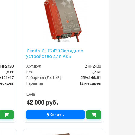
Zenith ZHF2430 Зарядное
устройство для АКБ
HF2420
Артикул
ZHF2430
1,5 кг
Вес
2,3 кг
х121х67
Габариты (ДхШхВ)
259х146х81
месяцев
Гарантия
12 месяцев
Цена
42 000 руб.
Купить