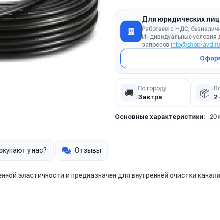
Для юридических лиц
Работаем с НДС, безналич
Индивидуальные условия д
запросов
info@shop-avd.ru
Оформ
По городу
П
🚚
📦
Завтра
2
Основные характеристики:
20 
окупают у нас?
Отзывы
нной эластичности и предназначен для внутренней очистки канал