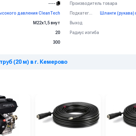
Производитель товара
----
Подкатегория
ысокого давления CleanTech
Выход
М22х1,5 внут
Радиус изгиба
20
300
руб (20 м) в г. Кемерово