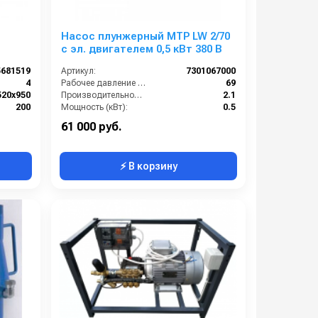
Насос плунжерный MTP LW 2/70
с эл. двигателем 0,5 кВт 380 В
5681519
Артикул:
7301067000
4
Рабочее давление (бар):
69
520x950
Производительность (л/мин):
2.1
200
Мощность (кВт):
0.5
530
Обороты двигателя (об/мин):
1450
61 000 руб.
⚡ В корзину