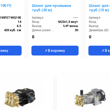
190 FE
Шланг для промывки
Шланг для
труб (30 м)
труб (10 м)
190FET90Q19E
Артикул:
----
Артикул:
14
Вход:
М22х1,5 внут
Вход:
6.5
Выход:
1/4" внеш
Выход:
420 куб. см
Длина шланга ВД (м):
30
Диаметры (Ø):
3.8
Радиус изгиба:
50 мм
Длина шланга ВД (
0
0
Электрический стартер
Рабочее давление (бар):
300
Радиус изгиба
рзину
⚡ В корзину
⚡ В 