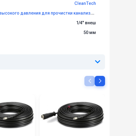
CleanTech
Шланги (рукава) высокого давления для прочистки канализации CleanTech
1/4" внеш
50 мм