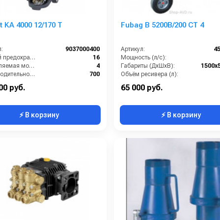
 KA 4000 12/170 T
Fubag B 5200B/200 СТ 4
:
9037000400
Артикул:
4
Сетевой предохранитель (А):
16
Мощность (л/с):
Потребляемая мощность (Вт):
4
Габариты (ДхШхВ):
1500x
Производительность (л/ч):
700
Объём ресивера (л):
ь шума (дБ):
69
Производительность на выходе (л/мин):
00 руб.
65 000 руб.
⚡ В корзину
⚡ В корзину