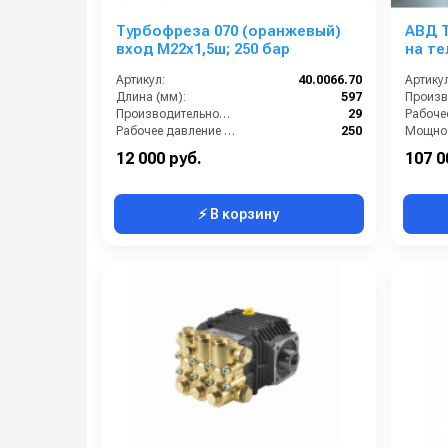
Турбофреза 070 (оранжевый)
АВД Т
вход М22х1,5ш; 250 бар
на те
Артикул:
40.0066.70
Артикул
Длина (мм):
597
Производительность (л/мин):
29
Рабочее давление (бар):
250
Мощнос
Вход:
22х1,5 наружняя резьба
Масса (
12 000 руб.
107 0
⚡ В корзину