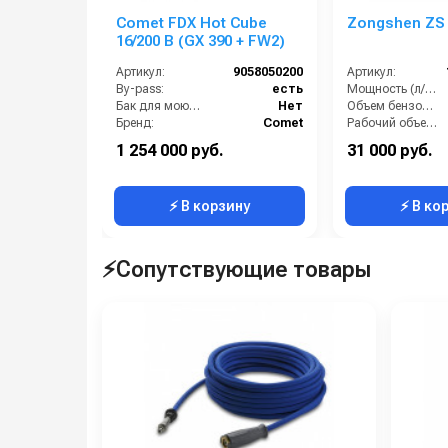
Comet FDX Hot Cube
Zongshen ZS 
16/200 B (GX 390 + FW2)
Артикул:
9058050200
Артикул:
By-pass:
есть
Мощность (л/с):
Бак для моющих средств:
Нет
Объем бензобака (л):
Бренд:
Comet
Рабочий объем:
Длина шланга ВД (м):
10
Расход топлива (л/ч):
1 254 000 руб.
31 000 руб.
Защита от недостатка масла:
Есть
Система запуска::
⚡ В корзину
⚡ В ко
⚡Сопутствующие товары