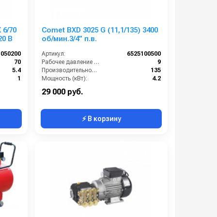
6/70
Comet BXD 3025 G (11,1/135) 3400
20 В
об/мин.3/4” п.в.
1050200
Артикул:
6525100500
70
Рабочее давление (бар):
9
5.4
Производительность (л/мин):
135
1
Мощность (кВт):
4.2
1450
Обороты двигателя (об/мин):
3400
29 000 руб.
⚡ В корзину