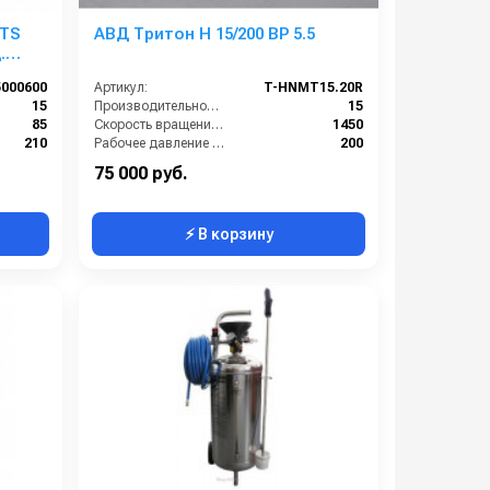
 TS
АВД Тритон H 15/200 BP 5.5
.
5000600
Артикул:
T-HNMT15.20R
15
Производительность (л/мин):
15
85
Скорость вращения (об/мин):
1450
210
Рабочее давление (бар):
200
380
Мощность (кВт):
5.5
75 000 руб.
⚡ В корзину