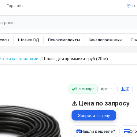
а
Гарантия
пн–
сосы
Шланги ВД
Пенокомплекты
Каналопромывки
Оч
истки канализации
Шланг для промывки труб (20 м)
На складе
Арт:
----
КП
⚠️ Цена по запросу
Запросить цену
Нашли дешевле?
Спо