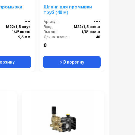
 промывки
Шланг для промывки
Fubag B 4
труб (40 м)
----
Артикул:
----
Артикул:
М22х1,5 внут
Вход:
М22х1,5 внеш
1/4" внеш
Выход:
1/8" внеш
Тип привод
9,5 мм
Длина шланга ВД (м):
40
м):
10
Радиус изгиба:
50 мм
0
0
:
50 мм
Рабочее давление (бар):
300
корзину
⚡ В корзину
⚡ 