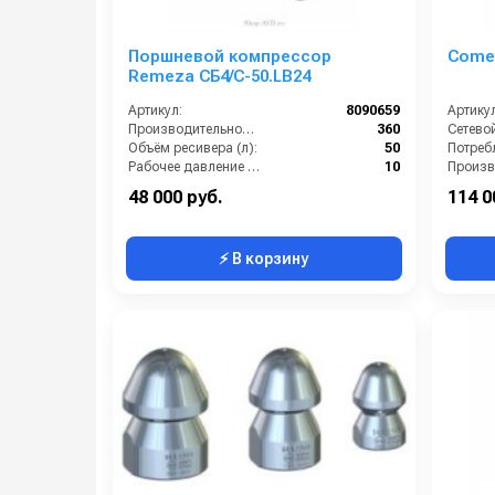
Поршневой компрессор
Comet
Remeza СБ4/С-50.LB24
Артикул:
8090659
Артикул
Производительность (л/мин):
360
Объём ресивера (л):
50
Рабочее давление (бар):
10
Мощность (кВт):
2.2
Уровен
48 000 руб.
114 0
⚡ В корзину