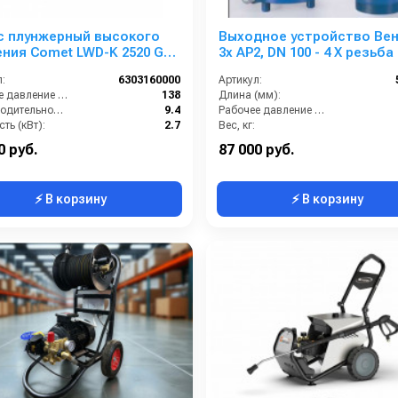
с плунжерный высокого
Выходное устройство Вен
ния Comet LWD-K 2520 G
3x AP2, DN 100 - 4 X резьба
38) 3400 об/мин. ø 3/4” п.в.
:
6303160000
Артикул:
Рабочее давление (бар):
138
Длина (мм):
Производительность (л/мин):
9.4
Рабочее давление (бар):
ть (кВт):
2.7
Вес, кг:
Обороты двигателя (об/мин):
3400
Сегмент:
0 руб.
87 000 руб.
⚡ В корзину
⚡ В корзину