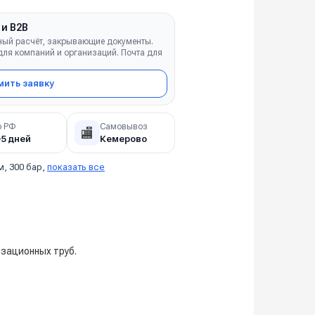
 и B2B
ный расчёт, закрывающие документы.
ля компаний и организаций. Почта для
ить заявку
о РФ
Самовывоз
🏬
–5 дней
Кемерово
м, 300 бар,
показать все
изационных труб.