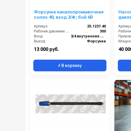
Форсунка каналопромывочная
Насо
сопло 40; вход 3/4г; бой 6R
давле
(9,4/1
Артикул:
25.1237.40
Артикул
Рабочее давление (бар):
300
Вход:
3/4 внутренняя резьба
Выход:
Форсунка
Мощнос
Материал:
Никелерованная сталь
13 000 руб.
40 00
⚡ В корзину