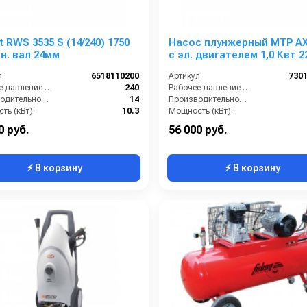
 RWS 3535 S (14/240) 1750
Насос плунжерный MTP AX 
н. вал 24мм
с эл. двигателем 1,0 Квт 2
:
6518110200
Артикул:
730
Рабочее давление (бар):
240
Рабочее давление (бар):
Производительность (л/мин):
14
Производительность (л/мин):
ть (кВт):
10.3
Мощность (кВт):
Обороты двигателя (об/мин):
1750
Обороты двигателя (об/мин):
0 руб.
56 000 руб.
⚡ В корзину
⚡ В корзину