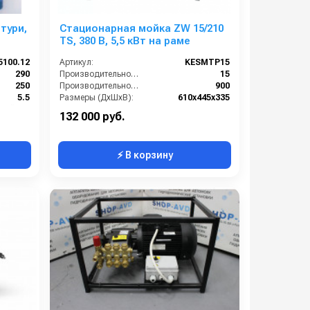
тури,
Стационарная мойка ZW 15/210
TS, 380 В, 5,5 кВт на раме
5100.12
Артикул:
KESMTP15
290
Производительность (л/мин):
15
250
Производительность (л/ч):
900
5.5
Размеры (ДхШхВ):
610x445x335
Коммунальный сегмент
Температура (°C):
60
132 000 руб.
⚡ В корзину