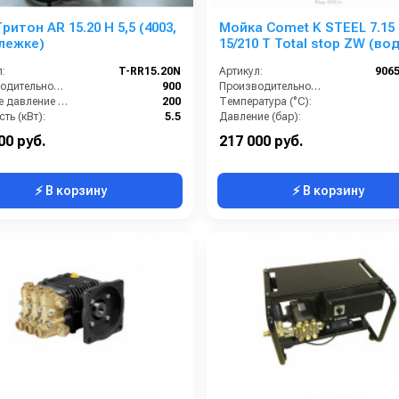
ритон AR 15.20 H 5,5 (4003,
Мойка Comet K STEEL 7.15
лежке)
15/210 T Total stop ZW (вод
охл.)
:
T-RR15.20N
Артикул:
906
Производительность (л/ч):
900
Производительность (л/мин):
Рабочее давление (бар):
200
Температура (°C):
ть (кВт):
5.5
Давление (бар):
кг):
7.6
Напряжение (В):
00 руб.
217 000 руб.
⚡ В корзину
⚡ В корзину