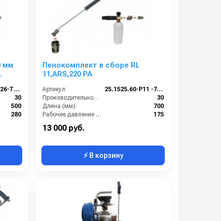
0 мм
Пенокомплект в сборе RL
11,ARS,220 РА
25.1525.60-P26-TPL
Артикул:
25.1525.60-P11 -7-220
30
Производительность (л/мин):
30
500
Длина (мм):
700
280
Рабочее давление (бар):
175
22х1,5 наружняя резьба
Вход:
22х1,5 наружняя резьба
13 000 руб.
⚡ В корзину