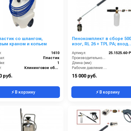
ластик со шлангом,
Пенокомплект в сборе 50
вым краном и копьем
изог, RL 26 + TPL РА; вход
М22х1,5ш.
:
1610
Артикул:
ал:
Пластик
Производительность (л/мин):
ке:
1
Длина (мм):
:
Клининговое оборудование
Рабочее давление (бар):
Вход:
0 руб.
15 000 руб.
⚡ В корзину
⚡ В корзину