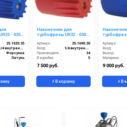
для
Наконечник для
Наконечни
R25 - 035;
турбофрезы UR32 - 030;
турбофрезы
0 бар
вход 1/4г; 350 бар
вход 1/4г; 
25.1620.35
Артикул:
25.1690.30
Артикул:
1/4 внутренняя резьба
Вход:
1/4 внутренняя резьба
Вход:
Форсунка
Производительность (л/мин):
34
Выход:
Латунь
В коробке:
5
Материал:
29
Вес, кг:
0.41
Производительность (л/мин
7 500 руб.
9 000 руб.
5
Габаритные размеры, мм:
97x41
В коробке:
рзину
⚡ В корзину
⚡ В 