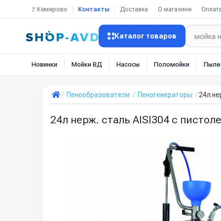
🚩Кемерово
Контакты
Доставка
О магазине
Оплат
Каталог товаров
Новинки
Мойки ВД
Насосы
Поломойки
Пыле
Пенообразователи
Пеногенераторы
24л не
24л нерж. сталь AISI304 с писто