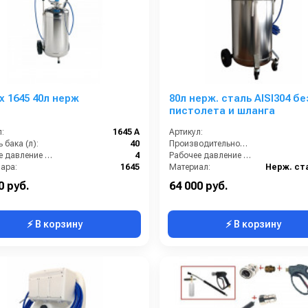
 1645 40л нерж
80л нерж. сталь AISI304 бе
пистолета и шланга
:
1645 A
Артикул:
 бака (л):
40
Производительность (л/мин):
Рабочее давление (бар):
4
Рабочее давление (бар):
вара:
1645
Материал:
Нерж. ст
В коробке:
0 руб.
64 000 руб.
⚡ В корзину
⚡ В корзину