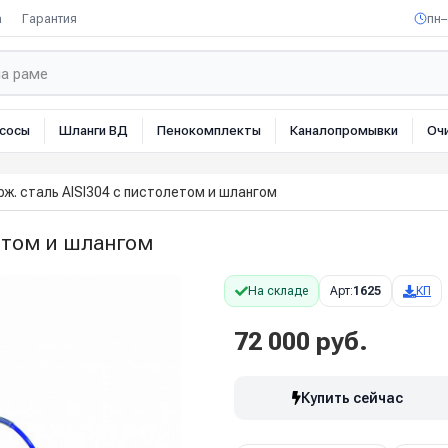
а
Гарантия
пн–
сосы
Шланги ВД
Пенокомплекты
Каналопромывки
Оч
рж. сталь AISI304 с пистолетом и шлангом
летом и шлангом
На складе
Арт:
1625
КП
72 000 руб.
Купить сейчас