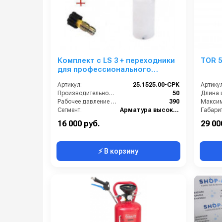
Комплект с LS 3 + переходники
TOR 5
для профессионального
пистолета Portotechica;
Артикул:
25.1525.00-CPK
Артикул
Kranzle; Comet; Delvir.
Производительность (л/мин):
50
Длина 
Рабочее давление (бар):
390
Сегмент:
Арматура высокого давления
Габари
Температура, C:
90
Бренд:
16 000 руб.
29 00
⚡ В корзину