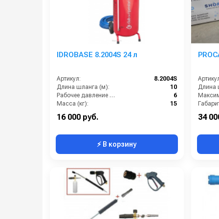
IDROBASE 8.2004S 24 л
PROCA
Артикул:
8.2004S
Артикул
Длина шланга (м):
10
Длина 
Рабочее давление (бар):
6
Масса (кг):
15
Габари
Габариты:
360х340х800 мм
Бренд:
16 000 руб.
34 00
⚡ В корзину