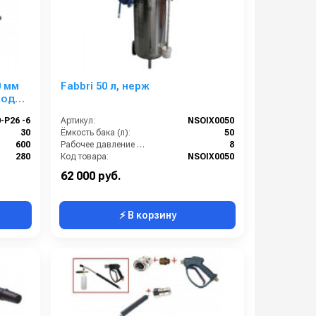
0 мм
Fabbri 50 л, нерж
ход
-P26 -6
Артикул:
NSOIX0050
30
Ёмкость бака (л):
50
600
Рабочее давление (бар):
8
280
Код товара:
NSOIX0050
22х1,5 наружняя резьба
62 000 руб.
⚡ В корзину