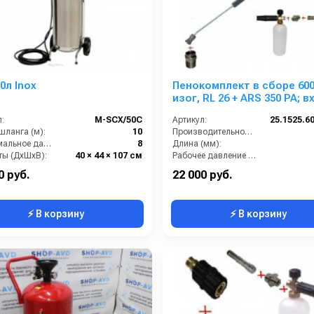
0л Inox
Пенокомплект в сборе 60
изог, RL 26 + ARS 350 РА; в
М22х1,5ш.
:
М-SCX/50C
Артикул:
25.1525.60
шланга (м):
10
Производительность (л/мин):
Максимальное давление (бар):
8
Длина (мм):
ты (ДхШхВ):
40 × 44 × 107 см
Рабочее давление (бар):
TOR
Вход:
0 руб.
22 000 руб.
⚡ В корзину
⚡ В корзину