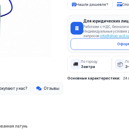
Нашли дешевле?
Спо
Для юридических лиц
Работаем с НДС, безналич
Индивидуальные условия д
запросов
info@shop-avd.ru
Оформ
По городу
П
🚚
📦
Завтра
2
Основные характеристики:
24 
окупают у нас?
Отзывы
ванная латунь