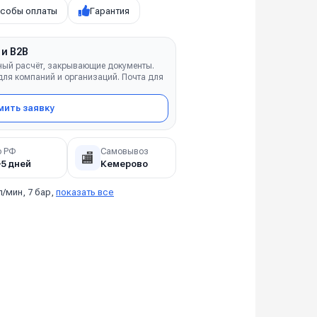
собы оплаты
Гарантия
 и B2B
ный расчёт, закрывающие документы.
ля компаний и организаций. Почта для
ить заявку
о РФ
Самовывоз
🏬
–5 дней
Кемерово
л/мин, 7 бар,
показать все