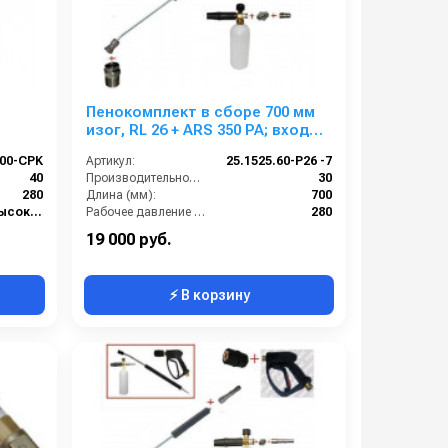
Пенокомплект в сборе 700 мм
изог, RL 26 + ARS 350 РА; вход
олета
М22х1,5ш.
.00-CPK
Артикул:
25.1525.60-P26 -7
Delvir.
40
Производительность (л/мин):
30
280
Длина (мм):
700
Арматура высокого давления
Рабочее давление (бар):
280
160
Вход:
22х1,5 наружняя резьба
19 000 руб.
⚡ В корзину