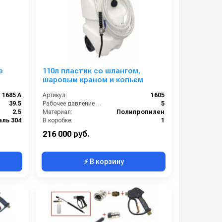
з
110л пластик со шлангом,
шаровым краном и копьем
1685 A
Артикул:
1605
39.5
Рабочее давление (бар):
5
2.5
Материал:
Полипропилен
аль 304
В коробке:
1
1
Сегмент:
Клининговое оборудование
216 000 руб.
⚡ В корзину