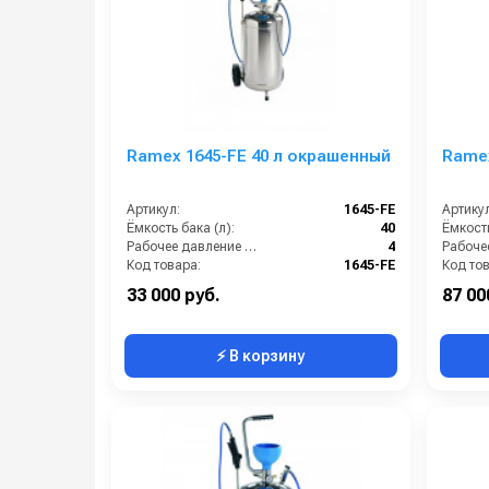
Ramex 1645-FE 40 л окрашенный
Ramex
Артикул:
1645-FE
Артикул
Ёмкость бака (л):
40
Ёмкость
Рабочее давление (бар):
4
Код товара:
1645-FE
Код то
33 000 руб.
87 00
⚡ В корзину