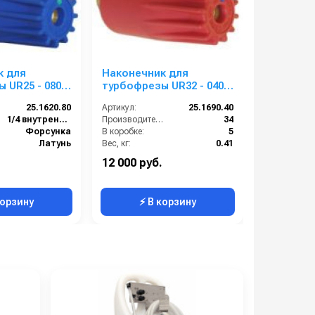
к для
Наконечник для
Наконечн
 UR25 - 080;
турбофрезы UR32 - 040;
турбофре
250 бар
вход 1/4г; 350 бар
вход 1/4г
25.1620.80
Артикул:
25.1690.40
Артикул:
1/4 внутренняя резьба
Производительность (л/мин):
34
Вход:
Форсунка
В коробке:
5
Выход:
Латунь
Вес, кг:
0.41
Материал:
):
29
Габаритные размеры, мм:
97x41
12 000 руб.
13 000 ру
5
Размер форсунки:
0.4
В коробке:
корзину
⚡ В корзину
⚡ 