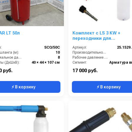
R LT 50л
Комплект с LS 3 KW +
переходники для
профессионального пист
:
SCO/50C
Артикул:
25.1529
Portotechica;Kranzle;Comet;
шланга (м):
10
Производительность (л/мин):
Максимальное давление (бар):
8
Рабочее давление (бар):
ты (ДхШхВ):
40 × 44 × 107 см
Сегмент:
PROCAR
Температура, C:
0 руб.
17 000 руб.
⚡ В корзину
⚡ В корзину