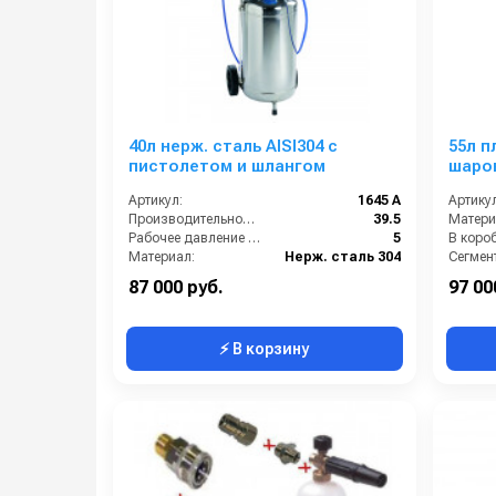
40л нерж. сталь AISI304 с
55л п
пистолетом и шлангом
шаро
Артикул:
1645 A
Артикул
Производительность (л/мин):
39.5
Матери
Рабочее давление (бар):
5
В короб
Материал:
Нерж. сталь 304
Сегмент
В коробке:
1
87 000 руб.
97 00
⚡ В корзину