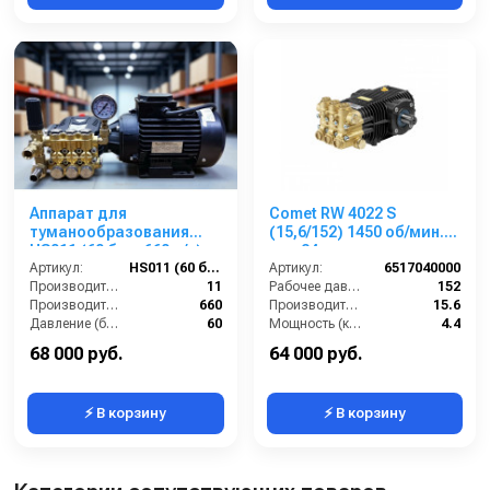
Аппарат для
Comet RW 4022 S
туманообразования
(15,6/152) 1450 об/мин.
HS011 (60 бар, 660 л/ч)
вал 24мм
Артикул:
HS011 (60 бар, 660 л/ч)
Артикул:
6517040000
Производительность (л/мин):
11
Рабочее давление (бар):
152
Производительность (л/ч):
660
Производительность (л/мин):
15.6
Давление (бар):
60
Мощность (кВт):
4.4
Напряжение (В):
380
Обороты двигателя (об/мин):
1450
68 000 руб.
64 000 руб.
⚡ В корзину
⚡ В корзину