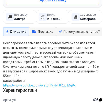
Оформить заявку
По городу
По РФ
Самовывоз
🚚
📦
🏬
Завтра
2–5 дней
Кемерово
Описание
Доставка
Почему покупают у нас?
Пенообразователь в пластмассовом материале является
отличным компромиссом между производительностью и
долговечностью. Пластмассовый материал обеспечивает
идеальную работу даже с агрессивными моющими
средствами, требуя только подключения сжатого воздуха.
Система комплектуется с 3/8 "полиуретановой шланг L = 10 мт
и запускается с шаровым краном. доступный в двух вариант:
55л и 110л.
видео работы
https://www.youtube.com/watch?v=Nk8RguiMq8k
Характеристики
Артикул
1605