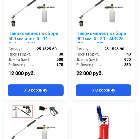
Пенокомплект в сборе
Пенокомплект в сборе
500 мм изог, RL 11 +
900 мм, RL 30 + ARS 25
байонет KW; вход
KW; вход 3/8ш.
М22х1,5ш.
Артикул:
25.1525.60-P11KWизог.
Артикул:
25.1525.90-KW3
Производительность (л/мин):
30
Производительность (л/мин):
40
Длина (мм):
500
Длина (мм):
900
Рабочее давление (бар):
175
Рабочее давление (бар):
350
Вход:
22х1,5 наружняя резьба
Вход:
3/8 наружняя резьба
12 000 руб.
22 000 руб.
⚡ В корзину
⚡ В корзину