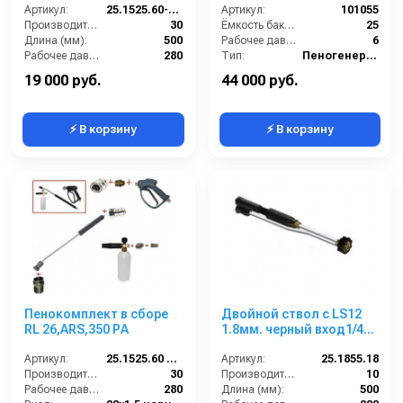
Артикул:
25.1525.60-P26KWRM
Артикул:
101055
Производительность (л/мин):
30
Ёмкость бака (л):
25
Длина (мм):
500
Рабочее давление (бар):
6
Рабочее давление (бар):
280
Тип:
Пеногенератор
Вход:
22х1,5 наружняя резьба
19 000 руб.
44 000 руб.
⚡ В корзину
⚡ В корзину
Пенокомплект в сборе
Двойной ствол с LS12
RL 26,ARS,350 РА
1.8мм. черный вход1/4
ш.
Артикул:
25.1525.60 ZINC LANCE BC
Артикул:
25.1855.18
Производительность (л/мин):
30
Производительность (л/мин):
10
Рабочее давление (бар):
280
Длина (мм):
500