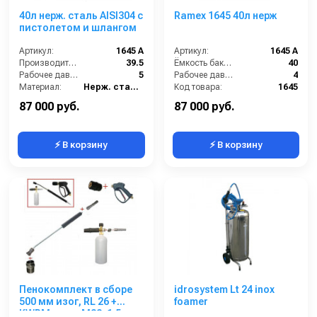
40л нерж. сталь AISI304 с
Ramex 1645 40л нерж
пистолетом и шлангом
Артикул:
1645 A
Артикул:
1645 A
Производительность (л/мин):
39.5
Ёмкость бака (л):
40
Рабочее давление (бар):
5
Рабочее давление (бар):
4
Материал:
Нерж. сталь 304
Код товара:
1645
В коробке:
1
87 000 руб.
87 000 руб.
⚡ В корзину
⚡ В корзину
Пенокомплект в сборе
idrosystem Lt 24 inox
500 мм изог, RL 26 +
foamer
KWRM; вход М22х1,5ш.