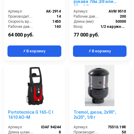
рукава 70м.3/8 или
50м.1/2(нерж.)
Артикул:
AK-2914
1/2ш.1/2ш. 200 бар.
Артикул:
AVM 9510
Производительность (л/мин):
14
Рабочее давление (бар):
200
Скорость вращения (об/мин):
1450
Длина (мм):
50000
Рабочее давление (бар):
160
Вход:
1/2 наружняя резьба
Мощность (кВт):
4
Выход:
1/2 наружняя резьба
64 000 руб.
77 000 руб.
⚡ В корзину
⚡ В корзину
Portotecnica G 165-C I
Tremol, дюза, 2x90°,
1610 AO-M
2x20°, 1/8 г
Артикул:
IDAF 94244
Артикул:
75510.19R
Длина шланга ВД (м):
8
Производительность (л/мин):
50