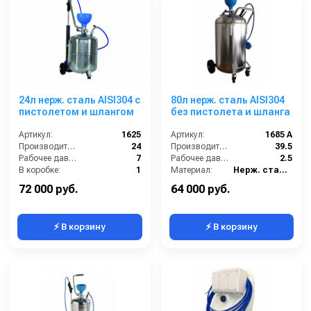
24л нерж. сталь AISI304 с
80л нерж. сталь AISI304
пистолетом и шлангом
без пистолета и шланга
Артикул:
1625
Артикул:
1685 A
Производительность (л/мин):
24
Производительность (л/мин):
39.5
Рабочее давление (бар):
7
Рабочее давление (бар):
2.5
В коробке:
1
Материал:
Нерж. сталь 304
Вес, кг:
12
В коробке:
1
72 000 руб.
64 000 руб.
⚡ В корзину
⚡ В корзину