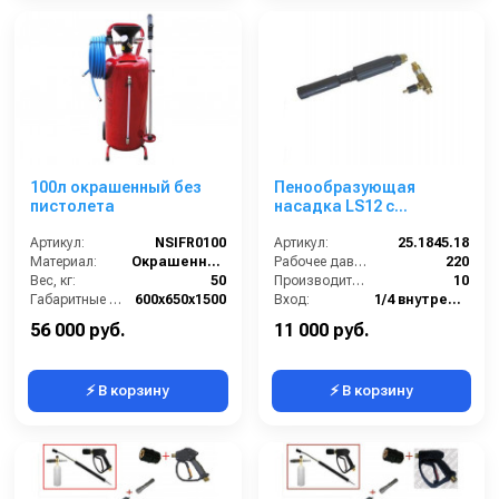
100л окрашенный без
Пенообразующая
пистолета
насадка LS12 с
наружным эжектором;
Артикул:
NSIFR0100
вход 1/4г - 3/8ш-ш.
Артикул:
25.1845.18
Материал:
Окрашенная сталь
(черный)
Рабочее давление (бар):
220
Вес, кг:
50
Производительность (л/мин):
10
Габаритные размеры, мм:
600x650x1500
Вход:
1/4 внутренняя резьба
Объём, л:
100
Материал:
Латунь
56 000 руб.
11 000 руб.
⚡ В корзину
⚡ В корзину