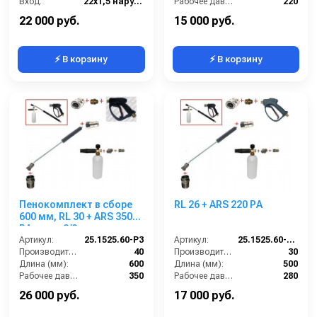
Вход:
22х1,5 наружняя резьба
Рабочее давление (бар):
220
Выход:
Форсунка
Вход:
1/4 наружняя резьба
22 000 руб.
15 000 руб.
⚡ В корзину
⚡ В корзину
Пенокомплект в сборе
RL 26 + ARS 220 РА
600 мм, RL 30 + ARS 350
РА; вход 3/8ш.
Артикул:
25.1525.60-P3
Артикул:
25.1525.60-P26-220
Производительность (л/мин):
40
Производительность (л/мин):
30
Длина (мм):
600
Длина (мм):
500
Рабочее давление (бар):
350
Рабочее давление (бар):
280
Вход:
3/8 наружняя резьба
Вход:
22х1,5 наружняя резьба
26 000 руб.
17 000 руб.