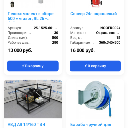
Пенокомплект в сборе
Спреер 24л окрашеный
500 мм изог, RL 26 +
байонет KW; вход
М22х1,5ш.
Артикул:
25.1525.60-P26KWизог.
Артикул:
NOOFR0024
Производительность (л/мин):
30
Материал:
Окрашенная сталь
Длина (мм):
500
Вес, кг:
15
Рабочее давление (бар):
280
Габаритные размеры, мм:
360x340x800
Вход:
22х1,5 наружняя резьба
Объём, л:
24
13 000 руб.
16 000 руб.
⚡ В корзину
⚡ В корзину
АВД AR 14/160 TS 4
Барабан ручной для