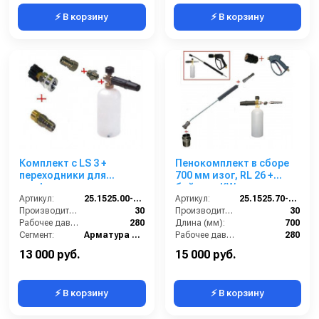
⚡ В корзину
⚡ В корзину
Комплект с LS 3 +
Пенокомплект в сборе
переходники для
700 мм изог, RL 26 +
профессионального
байонет KW; вход
пистолета Karcher c
Артикул:
25.1525.00-KPK - 220
М22х1,5ш.
Артикул:
25.1525.70-P26KWизог.
ARS220.
Производительность (л/мин):
30
Производительность (л/мин):
30
Рабочее давление (бар):
280
Длина (мм):
700
Сегмент:
Арматура высокого давления
Рабочее давление (бар):
280
Температура, C:
90
Вход:
22х1,5 наружняя резьба
13 000 руб.
15 000 руб.
⚡ В корзину
⚡ В корзину