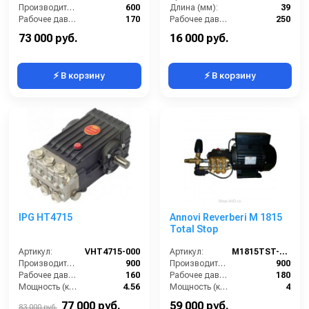
Производительность (л/ч):
600
Длина (мм):
39
Рабочее давление (бар):
170
Рабочее давление (бар):
250
Мощность (кВт):
3
Вход:
1/8 внутренняя резьба
73 000 руб.
16 000 руб.
⚡ В корзину
⚡ В корзину
IPG HT4715
Annovi Reverberi M 1815
Total Stop
Артикул:
VHT4715-000
Артикул:
M1815TST-AR
Производительность (л/ч):
900
Производительность (л/ч):
900
Рабочее давление (бар):
160
Рабочее давление (бар):
180
Мощность (кВт):
4.56
Мощность (кВт):
4
Обороты двигателя (об/мин):
1450
Электропитание (В):
380
77 000 руб.
59 000 руб.
83 000 руб.