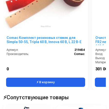
Comac Комплект резиновых стяжек для
Очисти
Simpla 50-55, Tripla 60 B, Innova 60 B, L 22 B-E
FR2 пер
160 бар 
Артикул:
219454
Артикул:
Производитель:
Comac
Вход:
Выход:
Материал
0
301 000
В коробке
⚡ В корзину
⚡Сопутствующие товары