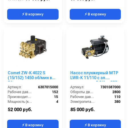
⚡ В корзину
⚡ В корзину
Comet ZW-K 4022 S
Насос плунжерный MTP
(15/152) 1450 об/мин вал
LWR-K 11/110 с эл.
24 мм
двигателем 2,9 Квт 220
Артикул:
6307015000
В
Артикул:
7301087000
Рабочее давление (бар):
152
Обороты двигателя (об/мин):
2800
Производительность (л/мин):
15
Рабочее давление (бар):
110
Мощность (кВт):
4
Электропитание (В):
380
Обороты двигателя (об/мин):
1450
Мощность (кВт):
2.9
52 000 руб.
85 000 руб.
⚡ В корзину
⚡ В корзину