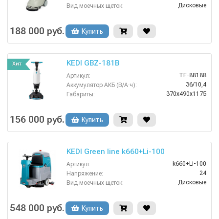
Дисковые
Вид моечных щеток:
720х900х440 мм
Габариты:
18 кг
Давление прижима щеток:
188 000 руб.
Купить
0.77
Потребляемая мощность (кВт):
KEDI GBZ-181B
Хит
TE-88188
Артикул:
36/10,4
Аккумулятор АКБ (В/А·ч):
370x490x1175
Габариты:
0.6
Потребляемая мощность (кВт):
KEDI
Производитель:
156 000 руб.
Купить
440
Рабочая ширина щеток (мм):
Аккумуляторная
Тип машины:
KEDI Green line k660+Li-100
k660+Li-100
Артикул:
24
Напряжение:
Дисковые
Вид моечных щеток:
3 ч
Время заряда аккумуляторов:
1.75
Время работы от аккумуляторов (ч):
548 000 руб.
Купить
1320х720х1270 мм
Габариты: