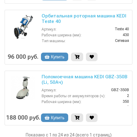
Орбитальная роторная машина KEDI
Teste 40
Teste 40
Артикул:
430
Рабочая ширина (мм):
Сетевая
Тип машины:
82
Вес, кг:
490x150x1140
Габаритные размеры, мм:
96 000 руб.
Купить
220
Напряжение (В):
Поломоечная машина KEDI GBZ-350B
(Li, 50Ач)
GBZ-350B
Артикул:
2
Время работы от аккумуляторов (ч):
350
Рабочая ширина (мм):
ручной
Тип привода:
70
Уровень шума (дБ):
188 000 руб.
Купить
65
Вес, кг:
Показано с 1 по 24 из 24 (всего 1 страниц)