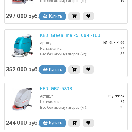
80
Вес без аккумуляторов (кг):
Дисковые
Вид моечных щеток:
1060х455х960 мм
Габариты:
297 000 руб.
Купить
20 кг
Давление прижима щеток:
KEDI Green line k510b-li-100
k510b-li-100
Артикул:
24
Напряжение:
82
Вес без аккумуляторов (кг):
Дисковые
Вид моечных щеток:
3 ч
Время заряда аккумуляторов:
352 000 руб.
Купить
3
Время работы от аккумуляторов (ч):
KEDI GBZ-530B
my.26864
Артикул:
24
Напряжение:
85
Вес без аккумуляторов (кг):
Дисковые
Вид моечных щеток:
4
Время работы от аккумуляторов (ч):
244 000 руб.
Купить
1120х540х960 мм
Габариты: