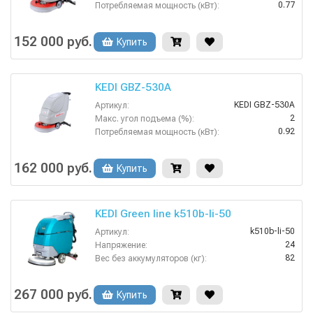
0.77
Потребляемая мощность (кВт):
430
Рабочая ширина щеток (мм):
100
Разряжение (мБар):
152 000 руб.
Купить
Сетевая
Тип машины:
KEDI GBZ-530A
KEDI GBZ-530A
Артикул:
2
Макс. угол подъема (%):
0.92
Потребляемая мощность (кВт):
530
Рабочая ширина щеток (мм):
Сетевая
Тип машины:
162 000 руб.
Купить
70
Уровень шума (дБ):
KEDI Green line k510b-li-50
k510b-li-50
Артикул:
24
Напряжение:
82
Вес без аккумуляторов (кг):
Дисковые
Вид моечных щеток:
3 ч
Время заряда аккумуляторов:
267 000 руб.
Купить
3
Время работы от аккумуляторов (ч):