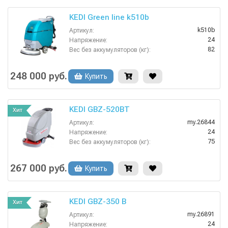
KEDI Green line k510b
k510b
Артикул:
24
Напряжение:
82
Вес без аккумуляторов (кг):
Дисковые
Вид моечных щеток:
3
Время работы от аккумуляторов (ч):
248 000 руб.
Купить
1270х550х1090 мм
Габариты:
KEDI GBZ-520BT
Хит
my.26844
Артикул:
24
Напряжение:
75
Вес без аккумуляторов (кг):
Дисковые
Вид моечных щеток:
4
Время работы от аккумуляторов (ч):
267 000 руб.
Купить
1120х540х960 мм
Габариты:
KEDI GBZ-350 B
Хит
my.26891
Артикул:
24
Напряжение: