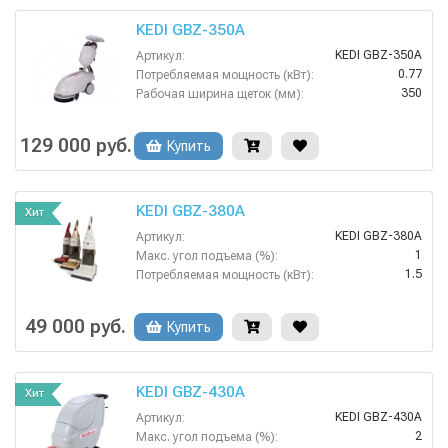
KEDI GBZ-350A
KEDI GBZ-350A
Артикул:
0.77
Потребляемая мощность (кВт):
350
Рабочая ширина щеток (мм):
Сетевая
Тип машины:
70
Уровень шума (дБ):
129 000 руб.
Купить
410
Ширина всасывающей балки (мм):
KEDI GBZ-380A
Хит
KEDI GBZ-380A
Артикул:
1
Макс. угол подъема (%):
1.5
Потребляемая мощность (кВт):
380
Рабочая ширина щеток (мм):
Сетевая
Тип машины:
49 000 руб.
Купить
80
Уровень шума (дБ):
KEDI GBZ-430A
Хит
KEDI GBZ-430A
Артикул:
2
Макс. угол подъема (%):