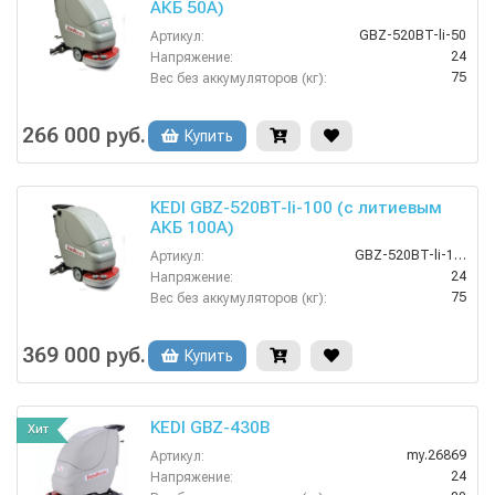
АКБ 50А)
GBZ-520BT-li-50
Артикул:
24
Напряжение:
75
Вес без аккумуляторов (кг):
Дисковые
Вид моечных щеток:
3 ч
Время заряда аккумуляторов:
266 000 руб.
Купить
2
Время работы от аккумуляторов (ч):
KEDI GBZ-520BT-li-100 (с литиевым
АКБ 100А)
GBZ-520BT-li-100
Артикул:
24
Напряжение:
75
Вес без аккумуляторов (кг):
Дисковые
Вид моечных щеток:
3 ч
Время заряда аккумуляторов:
369 000 руб.
Купить
3.5
Время работы от аккумуляторов (ч):
KEDI GBZ-430B
Хит
my.26869
Артикул:
24
Напряжение: