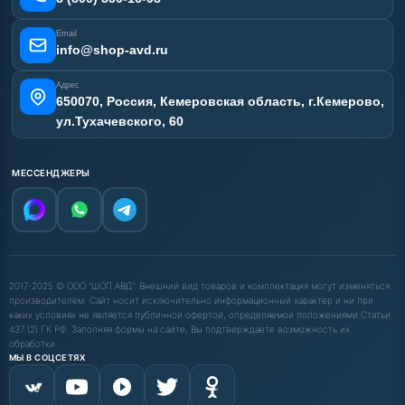
Email
info@shop-avd.ru
Адрес
650070, Россия, Кемеровская область, г.Кемерово,
ул.Тухачевского, 60
МЕССЕНДЖЕРЫ
2017-2025 © ООО "ШОП АВД". Внешний вид товаров и комплектация могут изменяться
производителем. Сайт носит исключительно информационный характер и ни при
каких условиях не является публичной офертой, определяемой положениями Статьи
437 (2) ГК РФ. Заполняя формы на сайте, Вы подтверждаете возможность их
обработки.
МЫ В СОЦСЕТЯХ