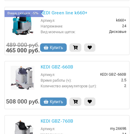
KEDI Green line k660+
Ваша скидка: -5%
k660+
Артикул:
24
Напряжение:
Дисковые
Вид моечных щеток:
2.75
Время работы от аккумуляторов (ч):
1320х720х1270 мм
Габариты:
489 000 руб.
Купить
60 кг
465 000 руб.
Давление прижима щеток:
KEDI GBZ-660B
KEDI GBZ-660B
Артикул:
2.5
Время работы (ч):
2
Количество аккумуляторов (шт):
1.55
Потребляемая мощность (кВт):
660
Рабочая ширина щеток (мм):
508 000 руб.
Купить
Аккумуляторная
Тип машины:
KEDI GBZ-760B
my.26698
Артикул: