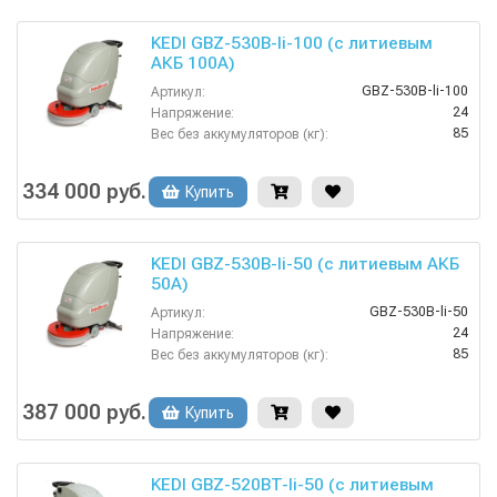
KEDI GBZ-530B-li-100 (с литиевым
АКБ 100А)
GBZ-530B-li-100
Артикул:
24
Напряжение:
85
Вес без аккумуляторов (кг):
Дисковые
Вид моечных щеток:
3 ч
Время заряда аккумуляторов:
334 000 руб.
Купить
3.5
Время работы от аккумуляторов (ч):
KEDI GBZ-530B-li-50 (с литиевым АКБ
50А)
GBZ-530B-li-50
Артикул:
24
Напряжение:
85
Вес без аккумуляторов (кг):
Дисковые
Вид моечных щеток:
1120х540х960 мм
Габариты:
387 000 руб.
Купить
25 кг
Давление прижима щеток:
KEDI GBZ-520BT-li-50 (с литиевым