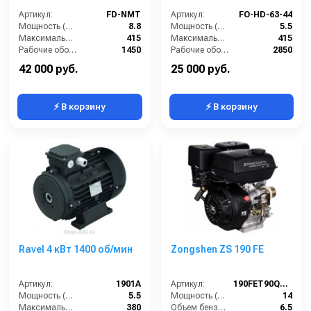
Артикул:
FD-NMT
Артикул:
FO-HD-63-44
Мощность (л/с):
8.8
Мощность (л/с):
5.5
Максимальное напряжение (В):
415
Максимальное напряжение (В):
415
Рабочие обороты вала (об/мин):
1450
Рабочие обороты вала (об/мин):
2850
Мощность (кВт):
6.5
Мощность (кВт):
4
42 000 руб.
25 000 руб.
⚡ В корзину
⚡ В корзину
Ravel 4 кВт 1400 об/мин
Zongshen ZS 190 FE
Артикул:
1901A
Артикул:
190FET90Q19E
Мощность (л/с):
5.5
Мощность (л/с):
14
Максимальное напряжение (В):
380
Объем бензобака (л):
6.5