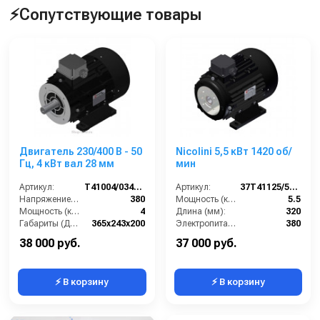
⚡Сопутствующие товары
Двигатель 230/400 В - 50
Nicolini 5,5 кВт 1420 об/
Гц, 4 кВт вал 28 мм
мин
Артикул:
T41004/034BA2M0
Артикул:
37T41125/5IN1A2M0
Напряжение (В):
380
Мощность (кВт):
5.5
Мощность (кВт):
4
Длина (мм):
320
Габариты (ДхШхВ):
365x243x200
Электропитание (В):
380
Обороты двигателя (об/мин):
1450
Обороты двигателя (об/мин):
1420
38 000 руб.
37 000 руб.
⚡ В корзину
⚡ В корзину