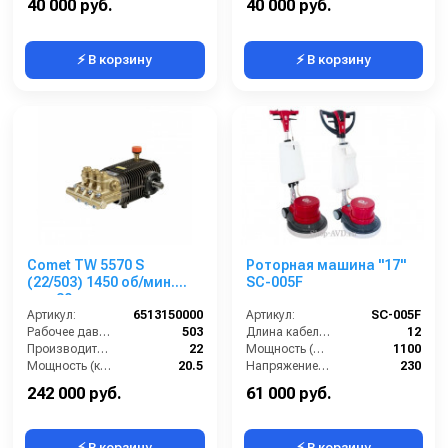
40 000 руб.
40 000 руб.
⚡ В корзину
⚡ В корзину
Comet TW 5570 S
Роторная машина "17"
(22/503) 1450 об/мин.
SC-005F
вал 30мм
Артикул:
6513150000
Артикул:
SC-005F
Рабочее давление (бар):
503
Длина кабеля (м):
12
Производительность (л/мин):
22
Мощность (Вт):
1100
Мощность (кВт):
20.5
Напряжение (В):
230
Обороты двигателя (об/мин):
1450
Скорость вращения щётки (об/мин):
154
242 000 руб.
61 000 руб.
⚡ В корзину
⚡ В корзину