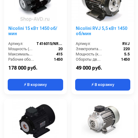
Nicolini 15 кВт 1450 об/
Nicolini RVJ 5,5 кВт 1450
мин
об/мин
Артикул:
T416015/NRLG5MG
Артикул:
RVJ
Мощность (л/с):
20
Электропитание (В):
220
Максимальное напряжение (В):
415
Мощность (кВт):
5.5
Рабочие обороты вала (об/мин):
1450
Обороты двигателя (об/мин):
1450
Мощность (кВт):
15
Материал:
Алюминий
178 000 руб.
49 000 руб.
⚡ В корзину
⚡ В корзину