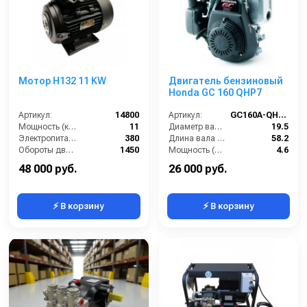
Мотор H132 11 KW
Двигатель бензиновый
Honda GC 160 QHP7
Артикул:
14800
Артикул:
GC160A-QHP7
Мощность (кВт):
11
Диаметр вала (мм):
19.5
Электропитание (В):
380
Длина вала (мм):
58.2
Обороты двигателя (об/мин):
1450
Мощность (л/с):
4.6
Тип вала:
полый
Объем двигателя (см3):
160
48 000 руб.
26 000 руб.
⚡ В корзину
⚡ В корзину