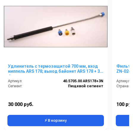
Удлинитель с термозащитой 700 мм, вход
Фильтр губчаты
ниппель ARS 178; выход байонет ARS 178 + 3
ZN-024
форсунки
Артикул:
40.5705.00 ARS178+3N
Артикул:
Сегмент:
Пищевой сегмент
Страна-п
30 000 руб.
100 руб
⚡ В корзину