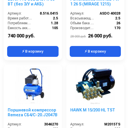
BT (без З/У и АКБ)
1 26 S (MIRAGE 1215)
Артикул:
8.516.0415
Артикул:
ASDO 40028
Время работы (ч):
2.5
Всасывающий шланг (м):
2.5
Потребляемая мощность (кВт):
1.28
Объём бака для грязи (л):
26
Ёмкость аккумуляторов (Ач):
105
Производительность (м3/час):
170
Бак для грязной воды (л):
95
Расход воздуха (л/сек):
57
740 000 руб.
26 000 руб.
28 000 руб.
⚡ В корзину
⚡ В корзину
Поршневой компрессор
HAWK M 15/200 HL TST
Remeza СБ4/С-20.J2047B
Артикул:
3046270
Артикул:
M2015TS