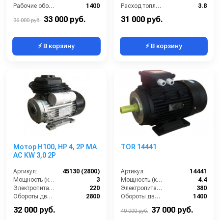
Рабочие обороты вала (об/мин):
1400
Расход топлива (л/ч):
3.8
Мощность (кВт):
4
Мощность (кВт):
10.3
33 000 руб.
31 000 руб.
36 000 руб.
⚡ В корзину
⚡ В корзину
Мотор H100, HP 4, 2P MA
TOR 14441
AC KW 3,0 2P
Артикул:
45130 (2800)
Артикул:
14441
Мощность (кВт):
3
Мощность (кВт):
4.4
Электропитание (В):
220
Электропитание (В):
380
Обороты двигателя (об/мин):
2800
Обороты двигателя (об/мин):
1400
Тип вала:
полый
Тип вала:
внешний
32 000 руб.
37 000 руб.
40 000 руб.