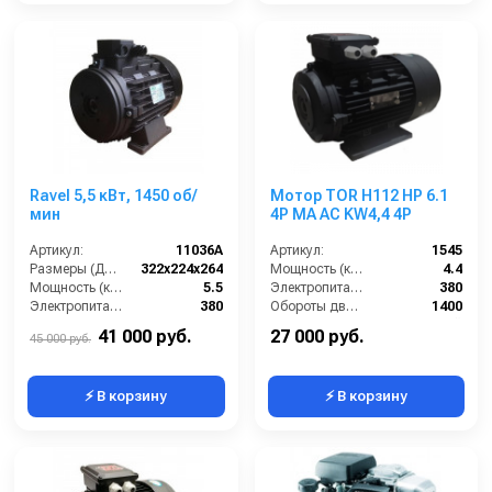
Ravel 5,5 кВт, 1450 об/
Мотор TOR H112 HP 6.1
мин
4P MA AC KW4,4 4P
Артикул:
11036A
Артикул:
1545
Размеры (ДхШхВ):
322х224х264
Мощность (кВт):
4.4
Мощность (кВт):
5.5
Электропитание (В):
380
Электропитание (В):
380
Обороты двигателя (об/мин):
1400
Обороты двигателя (об/мин):
1450
Тип вала:
полый
41 000 руб.
27 000 руб.
45 000 руб.
⚡ В корзину
⚡ В корзину