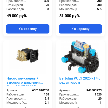
Производительность (л/мин):
400
Производительность (л/ч):
900
Объём ресивера (л):
20
Рабочее давление (бар):
200
Рабочее давление (бар):
8
Мощность (кВт):
5.5
Мощность (кВт):
2.2
Электропитание (В):
380
49 000 руб.
81 000 руб.
⚡ В корзину
⚡ В корзину
Насос плунжерный
Bertolini POLY 2025 RT4 с
высокого давления
редуктором
Comet LWS 2020 E
(8,4/138) 1750 об/мин ø
Артикул:
6301010200
Артикул:
948603973
5/8” п.в.
Рабочее давление (бар):
138
Производительность (л/ч):
1620
Производительность (л/мин):
8.4
Рабочее давление (бар):
20
Мощность (кВт):
2.1
Мощность (кВт):
1
Обороты двигателя (об/мин):
1750
Масса (кг):
6