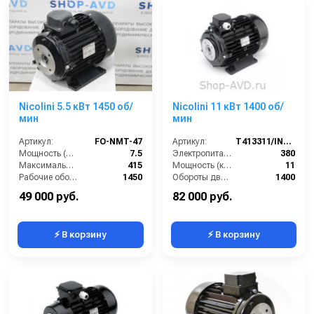
Nicolini 5.5 кВт 1450 об/
Nicolini 11 кВт 1400 об/
мин
мин
Артикул:
FO-NMT-47
Артикул:
T413311/IN1G4M0
Мощность (л/с):
7.5
Электропитание (В):
380
Максимальное напряжение (В):
415
Мощность (кВт):
11
Рабочие обороты вала (об/мин):
1450
Обороты двигателя (об/мин):
1400
Мощность (кВт):
5.5
Страна-производитель:
Италия
49 000 руб.
82 000 руб.
⚡ В корзину
⚡ В корзину