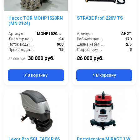
Насос TOR MOHP1520RN
STRABE Profi 220V TS
(MN 2124)
Артикул:
MOHP1520RN (MN 2124)
Артикул:
AH2T
Диаметр вала (мм):
24
Рабочее давление (бар):
170
Поток воды (л/час):
900
Длина кабеля (м):
2.5
Производительность (л/мин):
15
Потребляемая мощность (кВт):
3
Температура (°C):
40
Обороты двигателя (об/мин):
1450
30 000 руб.
86 000 руб.
32 000 руб.
⚡ В корзину
⚡ В корзину
Lavor Pro SCL EASY R 66
Portotecnica MIRAGE 1 W