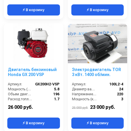
⚡ В корзину
⚡ В корзину
Двигатель бензиновый
Электродвигатель TOR
Honda GX 200 VSP
3 кВт. 1400 об/мин.
Артикул:
GX200H2-VSP
Артикул:
100L2-4
Мощность (л/с):
5.8
Диаметр вала (мм):
24
Объем двигателя (см3):
196
Напряжение (В):
220
Расход топлива (л/ч):
1.7
Мощность (кВт):
3
Обороты двигателя (об/мин):
3600
Обороты двигателя (об/мин):
1400
26 000 руб.
23 000 руб.
25 000 руб.
⚡ В корзину
⚡ В корзину