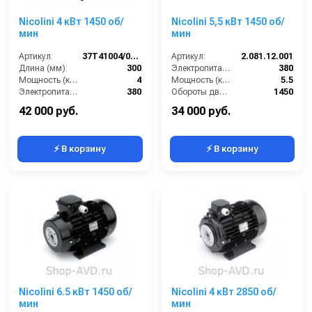
Nicolini 4 кВт 1450 об/
Nicolini 5,5 кВт 1450 об/
мин
мин
Артикул:
37T41004/0IN2A2M0
Артикул:
2.081.12.001
Длина (мм):
300
Электропитание (В):
380
Мощность (кВт):
4
Мощность (кВт):
5.5
Электропитание (В):
380
Обороты двигателя (об/мин):
1450
Обороты двигателя (об/мин):
1450
Материал:
Алюминий
42 000 руб.
34 000 руб.
⚡ В корзину
⚡ В корзину
Nicolini 6.5 кВт 1450 об/
Nicolini 4 кВт 2850 об/
мин
мин